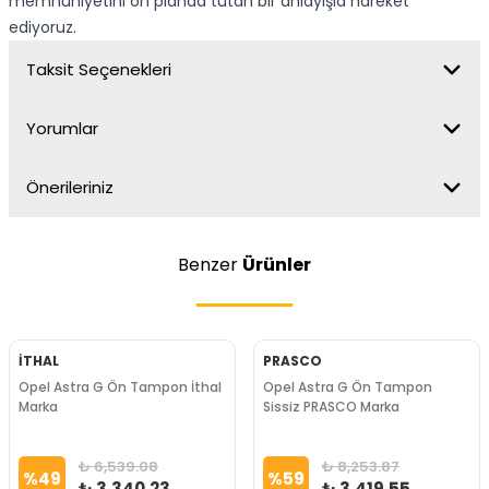
memnuniyetini ön planda tutan bir anlayışla hareket
ediyoruz.
Taksit Seçenekleri
Yorumlar
Önerileriniz
Benzer
Ürünler
İTHAL
PRASCO
Opel Astra G Ön Tampon İthal
Opel Astra G Ön Tampon
Marka
Sissiz PRASCO Marka
₺ 6,539.08
₺ 8,253.87
%
49
%
59
₺ 3,340.23
₺ 3,419.55