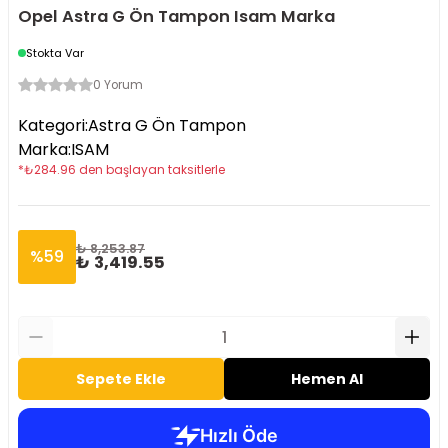
Opel Astra G Ön Tampon Isam Marka
Stokta Var
0 Yorum
Kategori
:
Astra G Ön Tampon
Marka
:
ISAM
*
₺
284.96
den başlayan taksitlerle
₺ 8,253.87
%
59
₺ 3,419.55
Sepete Ekle
Hemen Al