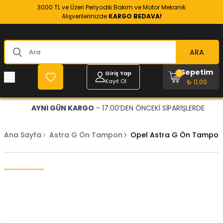
3000 TL ve Üzeri Periyodik Bakım ve Motor Mekanik
Alışverilerinizde
KARGO BEDAVA!
ARA
Sepetim
0
Giriş Yap
Kayıt Ol
₺ 0,00
AYNI GÜN KARGO
- 17:00’DEN ÖNCEKİ SİPARİŞLERDE
Ana Sayfa
Astra G Ön Tampon
Opel Astra G Ön Tampon