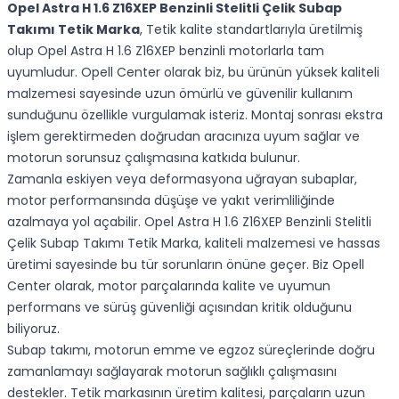
Opel Astra H 1.6 Z16XEP Benzinli Stelitli Çelik Subap
Takımı Tetik Marka
, Tetik kalite standartlarıyla üretilmiş
olup Opel Astra H 1.6 Z16XEP benzinli motorlarla tam
uyumludur. Opell Center olarak biz, bu ürünün yüksek kaliteli
malzemesi sayesinde uzun ömürlü ve güvenilir kullanım
sunduğunu özellikle vurgulamak isteriz. Montaj sonrası ekstra
işlem gerektirmeden doğrudan aracınıza uyum sağlar ve
motorun sorunsuz çalışmasına katkıda bulunur.
Zamanla eskiyen veya deformasyona uğrayan subaplar,
motor performansında düşüşe ve yakıt verimliliğinde
azalmaya yol açabilir. Opel Astra H 1.6 Z16XEP Benzinli Stelitli
Çelik Subap Takımı Tetik Marka, kaliteli malzemesi ve hassas
üretimi sayesinde bu tür sorunların önüne geçer. Biz Opell
Center olarak, motor parçalarında kalite ve uyumun
performans ve sürüş güvenliği açısından kritik olduğunu
biliyoruz.
Subap takımı, motorun emme ve egzoz süreçlerinde doğru
zamanlamayı sağlayarak motorun sağlıklı çalışmasını
destekler. Tetik markasının üretim kalitesi, parçaların uzun