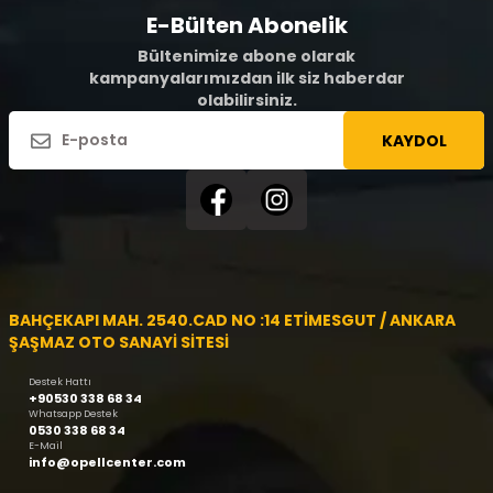
E-Bülten Abonelik
Bültenimize abone olarak
kampanyalarımızdan ilk siz haberdar
olabilirsiniz.
KAYDOL
BAHÇEKAPI MAH. 2540.CAD NO :14 ETİMESGUT / ANKARA
ŞAŞMAZ OTO SANAYİ SİTESİ
Destek Hattı
+90530 338 68 34
Whatsapp Destek
0530 338 68 34
E-Mail
info@opellcenter.com