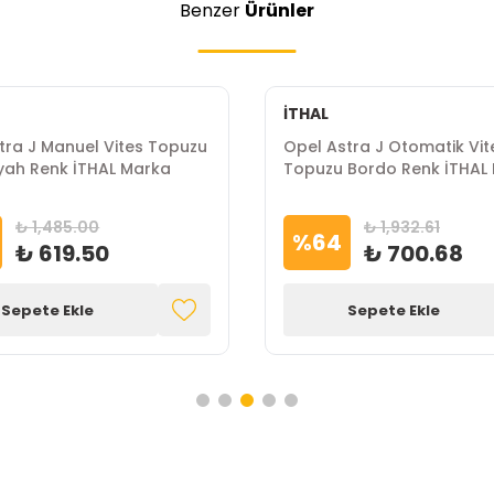
Benzer
Ürünler
İTHAL
tra J Manuel Vites Topuzu
Opel Astra J Otomatik Vit
Siyah Renk İTHAL Marka
Topuzu Bordo Renk İTHAL
₺ 1,485.00
₺ 1,932.61
%
64
₺ 619.50
₺ 700.68
Sepete Ekle
Sepete Ekle