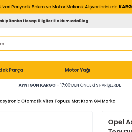
Üzeri Periyodik Bakım ve Motor Mekanik Alışverilerinizde
KARG
akip
Banka Hesap Bilgileri
Hakkımızda
Blog
dek Parça
Motor Yağı
AYNI GÜN KARGO
- 17:00’DEN ÖNCEKİ SİPARİŞLERDE
Easytronic Otomatik Vites Topuzu Mat Krom GM Marka
Opel A
Topuz