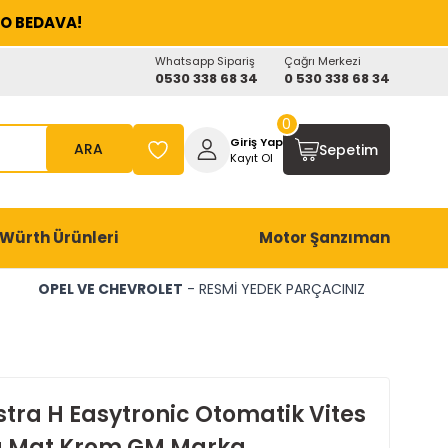
O BEDAVA!
Whatsapp Sipariş
Çağrı Merkezi
0530 338 68 34
0 530 338 68 34
0
Giriş Yap
ARA
Sepetim
Kayıt Ol
Würth Ürünleri
Motor Şanzıman
OPEL VE CHEVROLET
- RESMİ YEDEK PARÇACINIZ
stra H Easytronic Otomatik Vites
u Mat Krom GM Marka