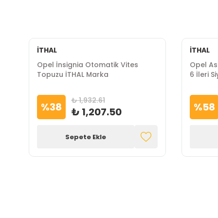
İTHAL
İTHAL
Opel İnsignia Otomatik Vites
Opel As
Topuzu İTHAL Marka
6 İleri 
₺ 1,932.61
%
38
%
58
₺ 1,207.50
Sepete Ekle