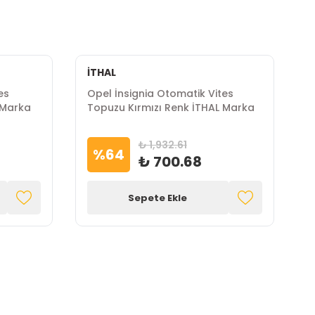
İTHAL
İ
es
Opel İnsignia Otomatik Vites
O
 Marka
Topuzu Kırmızı Renk İTHAL Marka
T
₺ 1,932.61
%
64
₺ 700.68
Sepete Ekle