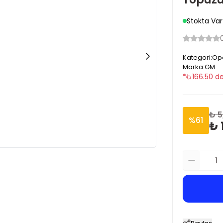
Stokta Var
Kategori
:
Ope
Marka
:
GM
*
₺
166.50
de
₺ 5
%
61
₺ 