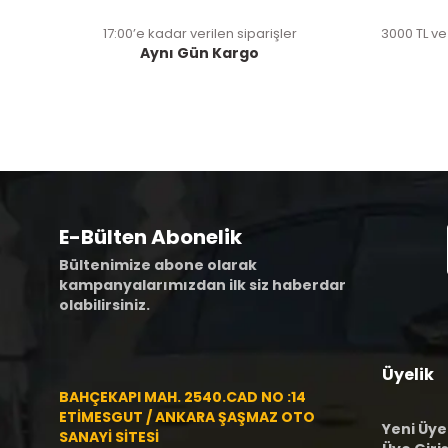
17:00’e kadar verilen siparişler
3000 TL ve
Aynı Gün Kargo
E-Bülten Abonelik
Bültenimize abone olarak
kampanyalarımızdan ilk siz haberdar
olabilirsiniz.
Üyelik
BAHÇEKAPI MAH. 2540.CAD NO :14
ETİMESGUT / ANKARA ŞAŞMAZ OTO
Yeni Üye
SANAYİ SİTESİ