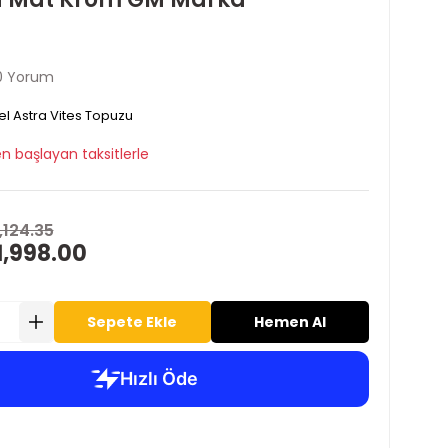
0 Yorum
l Astra Vites Topuzu
n başlayan taksitlerle
,124.35
1,998.00
Sepete Ekle
Hemen Al