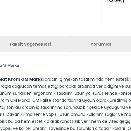
Paylaş
Taksit Seçenekleri
Yorumlar
m GM Marka
u Mat Krom GM Marka
aracın iç mekan tasarımında hem estetik h
açla doğrudan temas ettiği parçalar arasında yer aldığını ve sürüş
üm sunarken, ergonomik tasarımı uzun yol sürüşlerinde konfor sağ
om GM Marka, GM kalite standartlarına uygun olarak üretilmiş olu
aj sonrası aracın iç tasarımına sorunsuz bir şekilde uyduğunu v
iz. Dayanıklı malzeme yapısı, uzun ömürlü kullanım sağlar ve mat
ebilir; bu da hem estetik olarak rahatsızlık verir hem de vites geçiş
ı ve kaliteli üretimi sayesinde bu sorunları ortadan kaldırır. Op