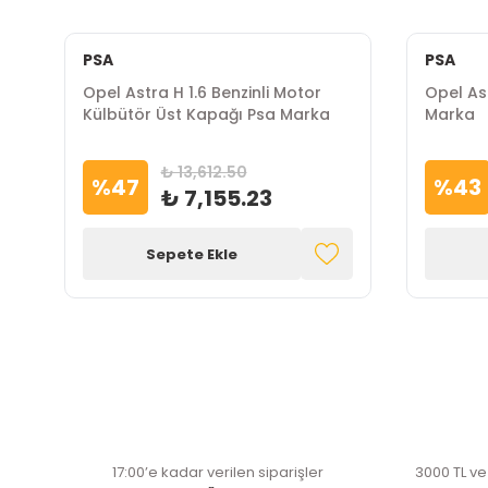
PSA
PSA
Opel Astra H 1.6 Benzinli Motor
Opel Ast
Külbütör Üst Kapağı Psa Marka
Marka
₺ 13,612.50
%
47
%
43
₺ 7,155.23
Sepete Ekle
17:00’e kadar verilen siparişler
3000 TL ve