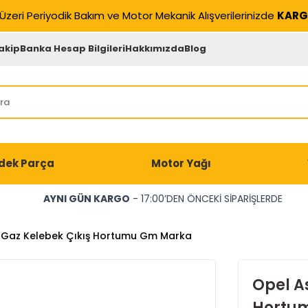
Üzeri Periyodik Bakım ve Motor Mekanik Alışverilerinizde
KARG
akip
Banka Hesap Bilgileri
Hakkımızda
Blog
dek Parça
Motor Yağı
AYNI GÜN KARGO
- 17:00’DEN ÖNCEKİ SİPARİŞLERDE
 Gaz Kelebek Çıkış Hortumu Gm Marka
Opel A
Hortu