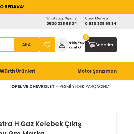
O BEDAVA!
Whatsapp Sipariş
Çağrı Merkezi
0530 338 68 34
0 530 338 68 34
0
Giriş Yap
ARA
Sepetim
Kayıt Ol
Würth Ürünleri
Motor Şanzıman
OPEL VE CHEVROLET
- RESMİ YEDEK PARÇACINIZ
stra H Gaz Kelebek Çıkış
mu Gm Marka