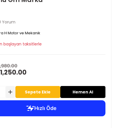
0 Yorum
ra H Motor ve Mekanik
n başlayan taksitlerle
1,980.00
1,250.00
Sepete Ekle
Hemen Al