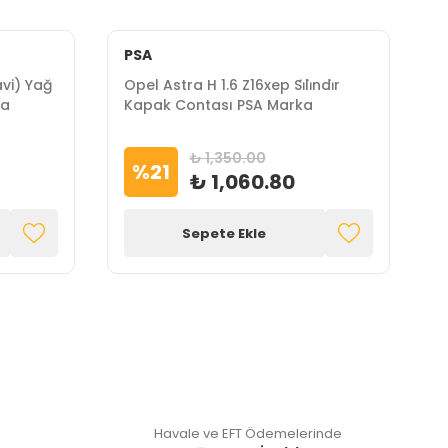
PSA
P
avi) Yağ
Opel Astra H 1.6 Z16xep Si̇li̇ndi̇r
Op
ka
Kapak Contası PSA Marka
P
M
₺ 1,350.00
%
21
₺ 1,060.80
Sepete Ekle
Havale ve EFT Ödemelerinde