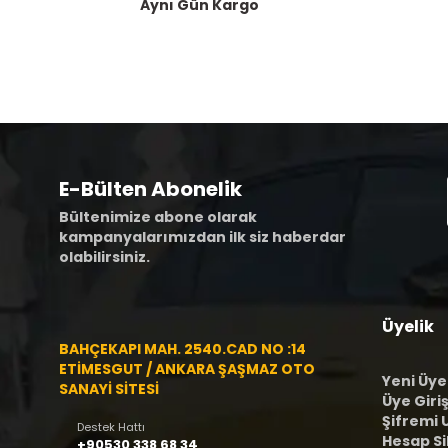
Aynı Gün Kargo
E-Bülten Abonelik
Bültenimize abone olarak
kampanyalarımızdan ilk siz haberdar
olabilirsiniz.
Üyelik
BAHÇEKAPI MAH. 2540.CAD NO :14
ETİMESGUT / ANKARA ŞAŞMAZ OTO
Yeni Üye
SANAYİ SİTESİ
Üye Giriş
Şifremi
Destek Hattı
Hesap S
+90530 338 68 34