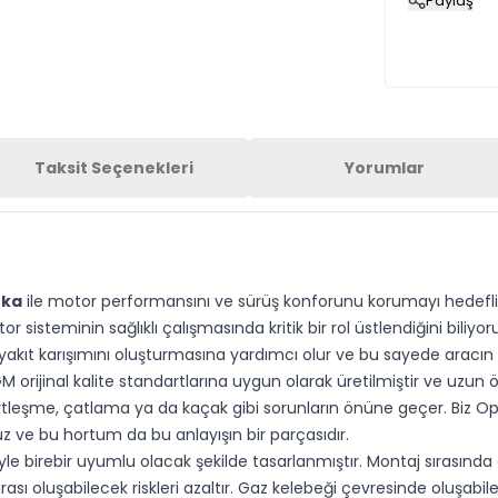
Paylaş
Taksit Seçenekleri
Yorumlar
rka
ile motor performansını ve sürüş konforunu korumayı hedefliy
 sisteminin sağlıklı çalışmasında kritik bir rol üstlendiğini biliy
ıt karışımını oluşturmasına yardımcı olur ve bu sayede aracın st
rijinal kalite standartlarına uygun olarak üretilmiştir ve uzun ö
rtleşme, çatlama ya da kaçak gibi sorunların önüne geçer. Biz Ope
z ve bu hortum da bu anlayışın bir parçasıdır.
yle birebir uyumlu olacak şekilde tasarlanmıştır. Montaj sırasınd
ası oluşabilecek riskleri azaltır. Gaz kelebeği çevresinde oluşab