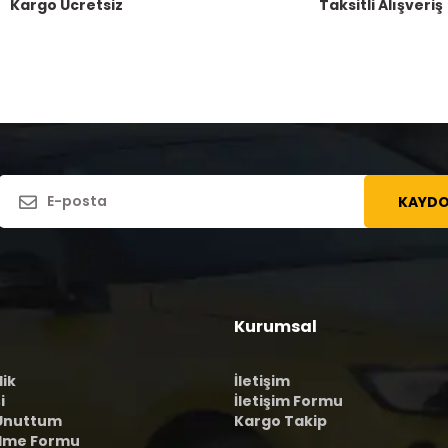
Kargo Ücretsiz
Taksitli Alışveriş
KAYDO
Kurumsal
lik
İletişim
i
İletişim Formu
 Unuttum
Kargo Takip
ilme Formu