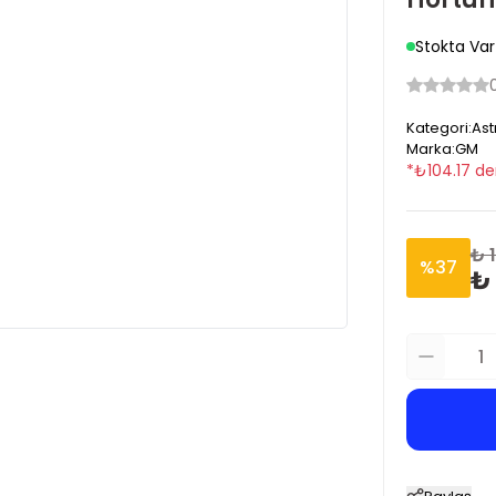
Stokta Var
Kategori
:
Ast
Marka
:
GM
*
₺
104.17
de
₺ 
%
37
₺ 