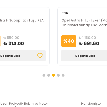
PSA
ra H Subap İti̇ci Tuşu PSA
Opel Astra H 1.6-1.8xer (M
Sınırlayıcı Subap Psa Mar
₺ 550.00
₺ 1,150.00
%
40
₺ 314.00
₺ 691.60
Sepete Ekle
Sepete Ekle
 Üzeri Preiyodik Bakım ve Motor
Her siparişte