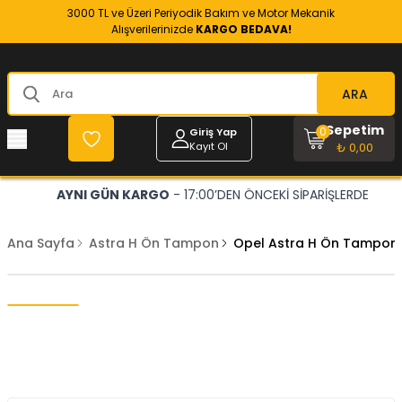
3000 TL ve Üzeri Periyodik Bakım ve Motor Mekanik
Alışverilerinizde
KARGO BEDAVA!
ARA
Sepetim
0
Giriş Yap
Kayıt Ol
₺ 0,00
AYNI GÜN KARGO
- 17:00’DEN ÖNCEKİ SİPARİŞLERDE
Ana Sayfa
Astra H Ön Tampon
Opel Astra H Ön Tampon