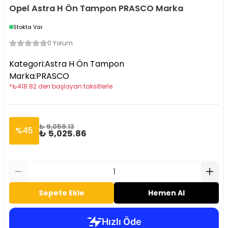
Opel Astra H Ön Tampon PRASCO Marka
Stokta Var
0 Yorum
Kategori
:
Astra H Ön Tampon
Marka
:
PRASCO
*
₺
418.82
den başlayan taksitlerle
₺ 9,059.13
%
45
₺ 5,025.86
Sepete Ekle
Hemen Al