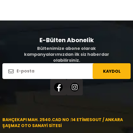
E-Bülten Abonelik
Bültenimize abone olarak
kampanyalarımızdan ilk siz haberdar
olabilirsiniz.
KAYDOL
BAHÇEKAPI MAH. 2540.CAD NO :14 ETİMESGUT / ANKARA
ŞAŞMAZ OTO SANAYİ SİTESİ