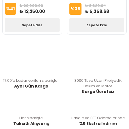
₺ 20,900.00
₺ 8,620.04
%
41
%
38
₺ 12,250.00
₺ 5,358.68
Sepete Ekle
Sepete Ekle
17:00’e kadar verilen siparişler
3000 TL ve Üzeri Preiyodik
Aynı Gün Kargo
Bakım ve Motor
Kargo Ücretsiz
Her siparişte
Havale ve EFT Ödemelerinde
Taksitli Alışveriş
%5 Ekstra İndirim