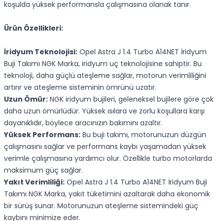
koşulda yüksek performansla çalışmasına olanak tanır.
Ürün Özellikleri:
İridyum Teknolojisi:
Opel Astra J 1.4 Turbo A14NET İridyum
Buji Takımı NGK Marka, iridyum uç teknolojisine sahiptir. Bu
teknoloji, daha güçlü ateşleme sağlar, motorun verimliliğini
artırır ve ateşleme sisteminin ömrünü uzatır.
Uzun Ömür:
NGK iridyum bujileri, geleneksel bujilere göre çok
daha uzun ömürlüdür. Yüksek ısılara ve zorlu koşullara karşı
dayanıklıdır, böylece aracınızın bakımını azaltır.
Yüksek Performans:
Bu buji takımı, motorunuzun düzgün
çalışmasını sağlar ve performans kaybı yaşamadan yüksek
verimle çalışmasına yardımcı olur. Özellikle turbo motorlarda
maksimum güç sağlar.
Yakıt Verimliliği:
Opel Astra J 1.4 Turbo A14NET İridyum Buji
Takımı NGK Marka, yakıt tüketimini azaltarak daha ekonomik
bir sürüş sunar. Motorunuzun ateşleme sistemindeki güç
kaybını minimize eder.