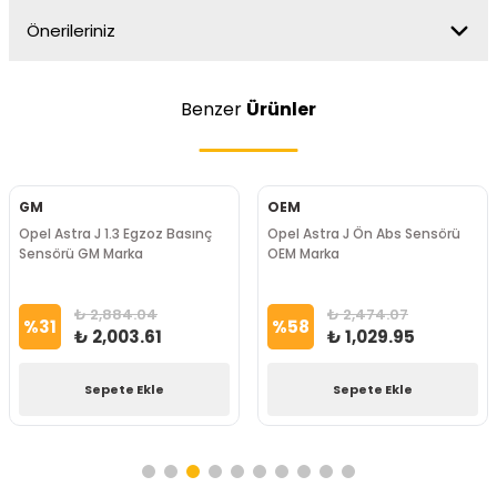
Önerileriniz
Benzer
Ürünler
GM
OEM
Opel Astra J 1.3 Egzoz Basınç
Opel Astra J Ön Abs Sensörü
Sensörü GM Marka
OEM Marka
₺ 2,884.04
₺ 2,474.07
%
31
%
58
₺ 2,003.61
₺ 1,029.95
Sepete Ekle
Sepete Ekle