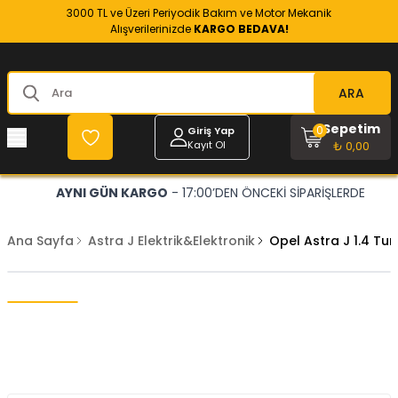
3000 TL ve Üzeri Periyodik Bakım ve Motor Mekanik
Alışverilerinizde
KARGO BEDAVA!
ARA
Sepetim
0
Giriş Yap
Kayıt Ol
₺ 0,00
AYNI GÜN KARGO
- 17:00’DEN ÖNCEKİ SİPARİŞLERDE
Ana Sayfa
Astra J Elektrik&Elektronik
Opel Astra J 1.4 Tu