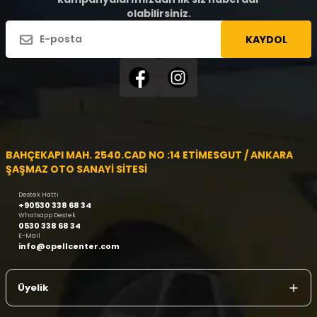
olabilirsiniz.
KAYDOL
BAHÇEKAPI MAH. 2540.CAD NO :14 ETİMESGUT / ANKARA
ŞAŞMAZ OTO SANAYİ SİTESİ
Destek Hattı
+90530 338 68 34
Whatsapp Destek
0530 338 68 34
E-Mail
info@opellcenter.com
Üyelik