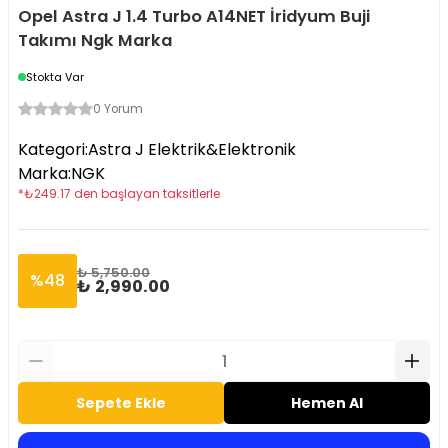
Opel Astra J 1.4 Turbo A14NET İridyum Buji
Takımı Ngk Marka
Stokta Var
0 Yorum
Kategori
:
Astra J Elektrik&Elektronik
Marka
:
NGK
*
₺
249.17
den başlayan taksitlerle
₺ 5,750.00
%
48
₺ 2,990.00
Sepete Ekle
Hemen Al