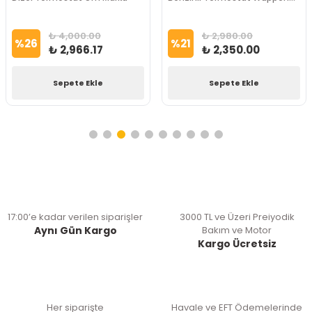
Marka
₺ 4,000.00
₺ 2,980.00
%
26
%
21
₺ 2,966.17
₺ 2,350.00
Sepete Ekle
Sepete Ekle
17:00’e kadar verilen siparişler
3000 TL ve Üzeri Preiyodik
Aynı Gün Kargo
Bakım ve Motor
Kargo Ücretsiz
Her siparişte
Havale ve EFT Ödemelerinde