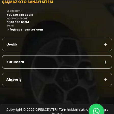
ŞAŞMAZ OTO SANAYİ SİTESİ
Destek Hattı
+90530 338 68 34
Whatsapp Destek
0530 338 68 34
E-Mail
info@opellcenter.com
Üyelik
Kurumsal
Alışveriş
Copyright © 2026 OPELLCENTER | Tüm hakları saklıdır.
| Reliefers