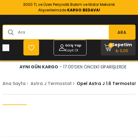
3000 TL ve Üzeri Periyodik Bakım ve Motor Mekanik
Alışverilerinizde
KARGO BEDAVA!
ARA
Sepetim
0
Giriş Yap
Kayıt Ol
₺ 0,00
AYNI GÜN KARGO
- 17:00’DEN ÖNCEKİ SİPARİŞLERDE
Ana Sayfa
Astra J Termostat
Opel Astra J 1.6 Termosta