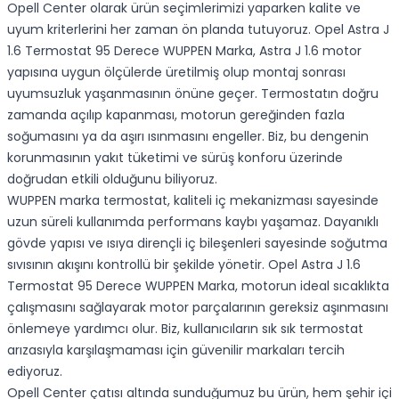
Opell Center olarak ürün seçimlerimizi yaparken kalite ve
uyum kriterlerini her zaman ön planda tutuyoruz. Opel Astra J
1.6 Termostat 95 Derece WUPPEN Marka, Astra J 1.6 motor
yapısına uygun ölçülerde üretilmiş olup montaj sonrası
uyumsuzluk yaşanmasının önüne geçer. Termostatın doğru
zamanda açılıp kapanması, motorun gereğinden fazla
soğumasını ya da aşırı ısınmasını engeller. Biz, bu dengenin
korunmasının yakıt tüketimi ve sürüş konforu üzerinde
doğrudan etkili olduğunu biliyoruz.
WUPPEN marka termostat, kaliteli iç mekanizması sayesinde
uzun süreli kullanımda performans kaybı yaşamaz. Dayanıklı
gövde yapısı ve ısıya dirençli iç bileşenleri sayesinde soğutma
sıvısının akışını kontrollü bir şekilde yönetir. Opel Astra J 1.6
Termostat 95 Derece WUPPEN Marka, motorun ideal sıcaklıkta
çalışmasını sağlayarak motor parçalarının gereksiz aşınmasını
önlemeye yardımcı olur. Biz, kullanıcıların sık sık termostat
arızasıyla karşılaşmaması için güvenilir markaları tercih
ediyoruz.
Opell Center çatısı altında sunduğumuz bu ürün, hem şehir içi