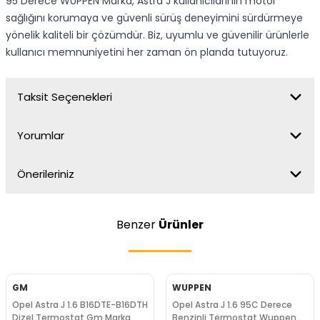
95 Derece WUPPEN Marka, Astra J kullanıcılarının motor
sağlığını korumaya ve güvenli sürüş deneyimini sürdürmeye
yönelik kaliteli bir çözümdür. Biz, uyumlu ve güvenilir ürünlerle
kullanıcı memnuniyetini her zaman ön planda tutuyoruz.
Taksit Seçenekleri
Yorumlar
Önerileriniz
Benzer
Ürünler
GM
WUPPEN
Opel Astra J 1.6 B16DTE-B16DTH
Opel Astra J 1.6 95C Derece
Dizel Termostat Gm Marka
Benzinli Termostat Wuppen