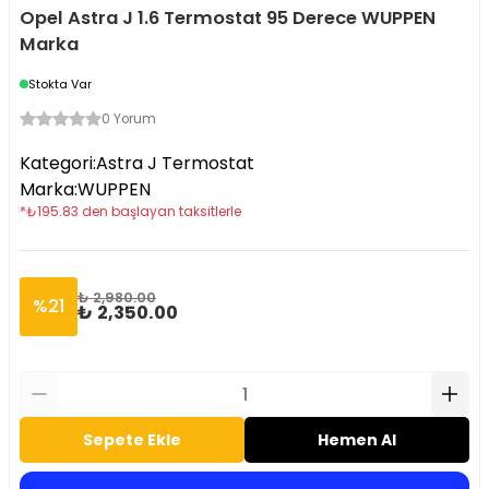
Opel Astra J 1.6 Termostat 95 Derece WUPPEN
Marka
Stokta Var
0 Yorum
Kategori
:
Astra J Termostat
Marka
:
WUPPEN
*
₺
195.83
den başlayan taksitlerle
₺ 2,980.00
%
21
₺ 2,350.00
Sepete Ekle
Hemen Al