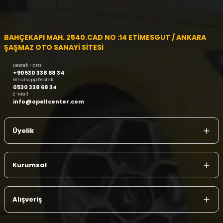
BAHÇEKAPI MAH. 2540.CAD NO :14 ETİMESGUT / ANKARA
ŞAŞMAZ OTO SANAYİ SİTESİ
Destek Hattı
+90530 338 68 34
Whatsapp Destek
0530 338 68 34
E-Mail
info@opellcenter.com
Üyelik
Kurumsal
Alışveriş