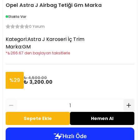
Opel Astra J Airbag Tetiği Gm Marka
Stokta Var
0 Yorum
Kategori
:
Astra J Karoseri İç Trim
Marka
:
GM
*
₺
266.67
den başlayan taksitlerle
₺ 4,500.00
%
29
₺ 3,200.00
Sepete Ekle
Hemen Al