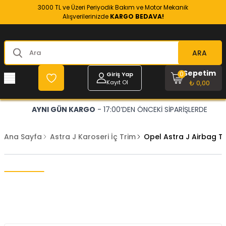
3000 TL ve Üzeri Periyodik Bakım ve Motor Mekanik
Alışverilerinizde
KARGO BEDAVA!
ARA
Sepetim
0
Giriş Yap
Kayıt Ol
₺ 0,00
AYNI GÜN KARGO
- 17:00’DEN ÖNCEKİ SİPARİŞLERDE
Ana Sayfa
Astra J Karoseri İç Trim
Opel Astra J Airbag T