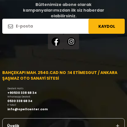
Bültenimize abone olarak
kampanyalarımızdan ilk siz haberdar
olabilirsiniz.
KAYDOL
BAHÇEKAPI MAH. 2540.CAD NO :14 ETİMESGUT / ANKARA
ŞAŞMAZ OTO SANAYİ SİTESİ
Destek Hattı
+90530 338 68 34
Whatsapp Destek
0530 338 68 34
E-Mail
info@opellcenter.com
Üyelik