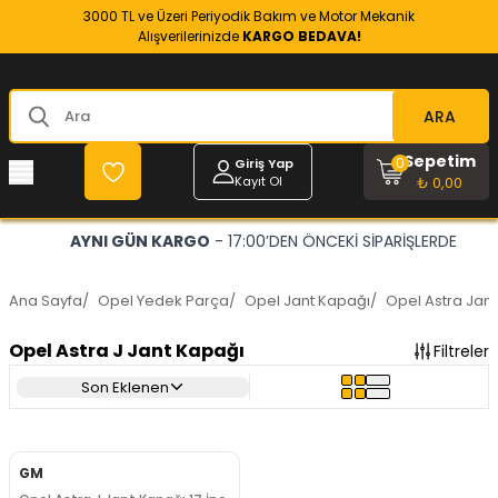
3000 TL ve Üzeri Periyodik Bakım ve Motor Mekanik
Alışverilerinizde
KARGO BEDAVA!
ARA
Sepetim
0
Giriş Yap
Kayıt Ol
₺ 0,00
AYNI GÜN KARGO
- 17:00’DEN ÖNCEKİ SİPARİŞLERDE
Ana Sayfa
/
Opel Yedek Parça
/
Opel Jant Kapağı
/
Opel Astra Jan
Opel Astra J Jant Kapağı
Filtreler
Son Eklenen
GM