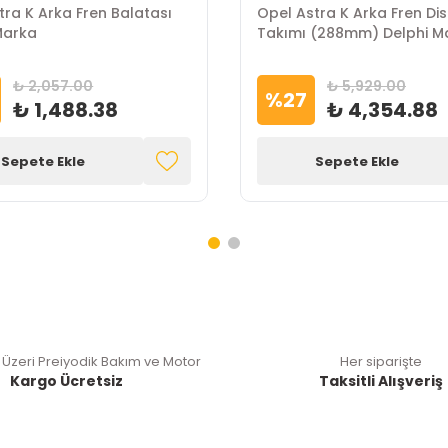
tra K Arka Fren Balatası
Opel Astra K Arka Fren Dis
Marka
Takımı (288mm) Delphi M
₺ 2,057.00
₺ 5,929.00
%
27
₺ 1,488.38
₺ 4,354.88
Sepete Ekle
Sepete Ekle
 Üzeri Preiyodik Bakım ve Motor
Her siparişte
Kargo Ücretsiz
Taksitli Alışveriş