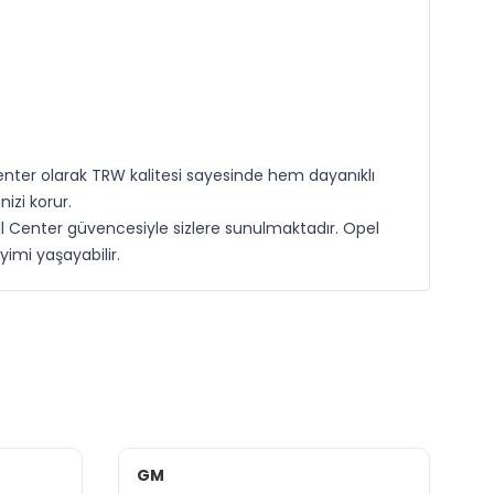
l Center olarak TRW kalitesi sayesinde hem dayanıklı
izi korur.
ll Center güvencesiyle sizlere sunulmaktadır. Opel
yimi yaşayabilir.
GM
D