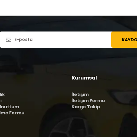
KAYDO
Kurumsal
lik
İletişim
i
İletişim Formu
 Unuttum
Kargo Takip
ilme Formu