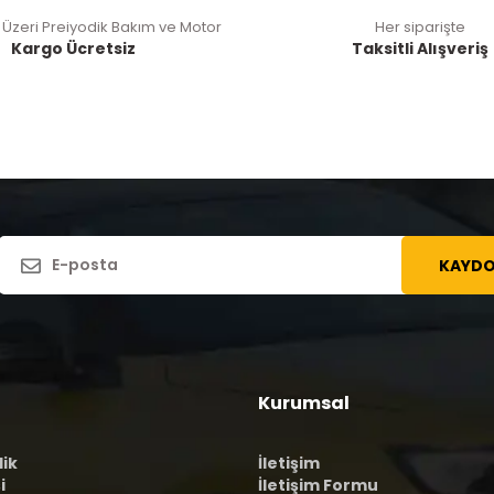
 Üzeri Preiyodik Bakım ve Motor
Her siparişte
Kargo Ücretsiz
Taksitli Alışveriş
KAYDO
Kurumsal
lik
İletişim
i
İletişim Formu