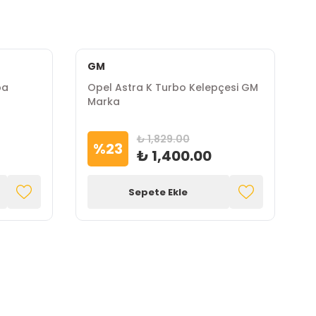
GM
pa
Opel Astra K Turbo Kelepçesi GM
O
Marka
T
₺ 1,829.00
%
23
₺ 1,400.00
Sepete Ekle