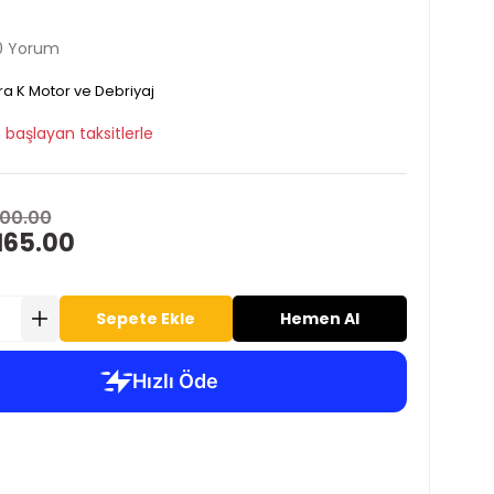
0 Yorum
ra K Motor ve Debriyaj
 başlayan taksitlerle
00.00
165.00
Sepete Ekle
Hemen Al