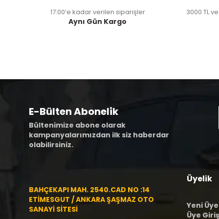
17:00’e kadar verilen siparişler
3000 TL ve
Aynı Gün Kargo
E-Bülten Abonelik
Bültenimize abone olarak
kampanyalarımızdan ilk siz haberdar
olabilirsiniz.
Üyelik
BAHÇEKAPI MAH. 2540.CAD NO :14
ETİMESGUT / ANKARA ŞAŞMAZ OTO
Yeni Üye
SANAYİ SİTESİ
Üye Giriş