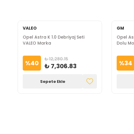
VALEO
GM
Opel Astra K 1.0 Debriyaj Seti
Opel As
VALEO Marka
Dolu M
₺ 12,280.15
%
40
%
34
₺ 7,306.83
Sepete Ekle