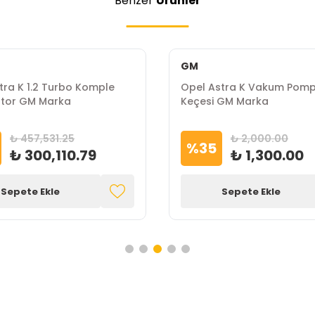
Benzer
Ürünler
GM
tra K 1.2 Turbo Komple
Opel Astra K Vakum Pom
otor GM Marka
Keçesi GM Marka
₺ 457,531.25
₺ 2,000.00
%
35
₺ 300,110.79
₺ 1,300.00
Sepete Ekle
Sepete Ekle