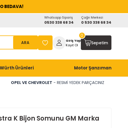
O BEDAVA!
Whatsapp Sipariş
Çağrı Merkezi
0530 338 68 34
0 530 338 68 34
0
Giriş Yap
ARA
Sepetim
Kayıt Ol
Würth Ürünleri
Motor Şanzıman
OPEL VE CHEVROLET
- RESMİ YEDEK PARÇACINIZ
stra K Bijon Somunu GM Marka