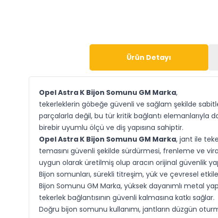
Ürün Detayı
Opel Astra K Bijon Somunu GM Marka
,
tekerleklerin göbeğe güvenli ve sağlam şekilde sabit
parçalarla değil, bu tür kritik bağlantı elemanlarıyla
birebir uyumlu ölçü ve diş yapısına sahiptir.
Opel Astra K Bijon Somunu GM Marka
, jant ile t
temasını güvenli şekilde sürdürmesi, frenleme ve vi
uygun olarak üretilmiş olup aracın orijinal güvenlik yap
Bijon somunları, sürekli titreşim, yük ve çevresel etk
Bijon Somunu GM Marka, yüksek dayanımlı metal yapı
tekerlek bağlantısının güvenli kalmasına katkı sağlar.
Doğru bijon somunu kullanımı, jantların düzgün oturma