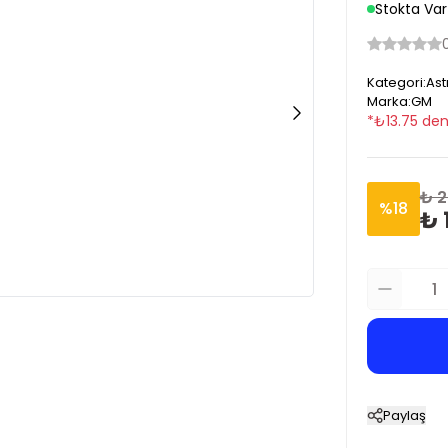
Stokta Var
Kategori
:
Ast
Marka
:
GM
*
₺
13.75
den
₺ 2
%
18
₺ 
Paylaş