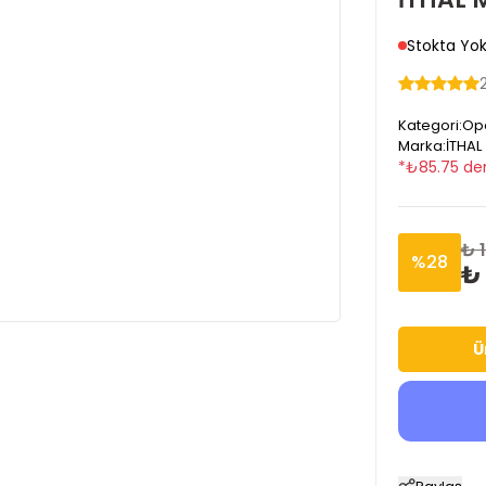
Stokta Yo
Kategori
:
Ope
Marka
:
İTHAL
*
₺
85.75
den
₺ 
%
28
₺ 
Ü