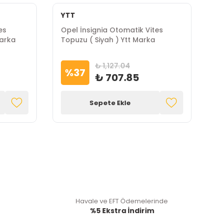
YTT
İ
es
Opel İnsignia Otomatik Vites
O
Marka
Topuzu ( Siyah ) Ytt Marka
T
M
₺ 1,127.04
%
37
₺ 707.85
Sepete Ekle
Havale ve EFT Ödemelerinde
%5 Ekstra İndirim