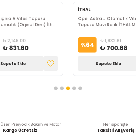
İTHAL
signia A Vites Topuzu
Opel Astra J Otomatik Vit
omatik (Orjinal Deri) İthal
Topuzu Mavi Renk İTHAL 
₺ 2,145.00
₺ 1,932.61
%
64
₺ 831.60
₺ 700.68
Sepete Ekle
Sepete Ekle
 Üzeri Preiyodik Bakım ve Motor
Her siparişte
Kargo Ücretsiz
Taksitli Alışveriş