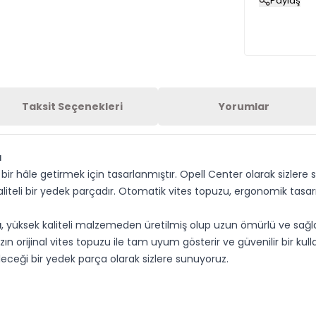
Paylaş
Taksit Seçenekleri
Yorumlar
a
k bir hâle getirmek için tasarlanmıştır. Opell Center olarak sizl
aliteli bir yedek parçadır. Otomatik vites topuzu, ergonomik tasa
a
, yüksek kaliteli malzemeden üretilmiş olup uzun ömürlü ve sağla
zın orijinal vites topuzu ile tam uyum gösterir ve güvenilir bir ku
leceği bir yedek parça olarak sizlere sunuyoruz.