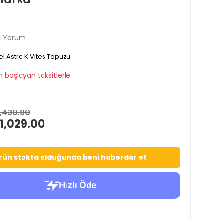
k
2 Yorum
l Astra K Vites Topuzu
 başlayan taksitlerle
1,430.00
1,029.00
rün stokta olduğunda beni haberdar et