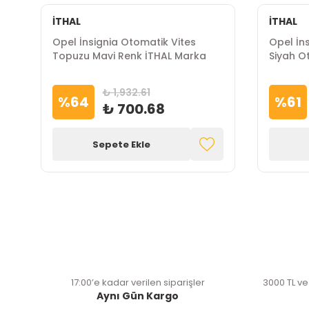
İTHAL
İTHAL
Opel İnsignia Otomatik Vites
Opel İn
Topuzu Mavi Renk İTHAL Marka
Siyah Ot
Marka
₺ 1,932.61
%
64
%
61
₺ 700.68
Sepete Ekle
17:00’e kadar verilen siparişler
3000 TL ve
Aynı Gün Kargo