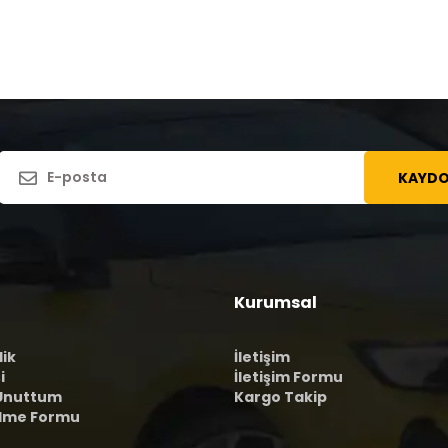
KAYDO
Kurumsal
lik
İletişim
i
İletişim Formu
 Unuttum
Kargo Takip
ilme Formu