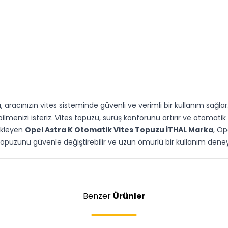
a
, aracınızın vites sisteminde güvenli ve verimli bir kullanım sağl
enizi isteriz. Vites topuzu, sürüş konforunu artırır ve otomatik 
ekleyen
Opel Astra K Otomatik Vites Topuzu İTHAL Marka
, Op
topuzunu güvenle değiştirebilir ve uzun ömürlü bir kullanım deney
Benzer
Ürünler