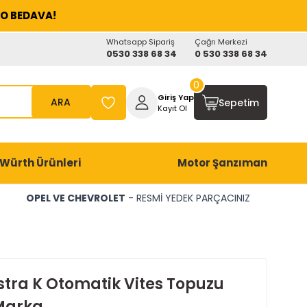
O BEDAVA!
Whatsapp Sipariş
Çağrı Merkezi
0530 338 68 34
0 530 338 68 34
0
Giriş Yap
ARA
Sepetim
Kayıt Ol
Würth Ürünleri
Motor Şanzıman
OPEL VE CHEVROLET
- RESMİ YEDEK PARÇACINIZ
stra K Otomatik Vites Topuzu
Marka