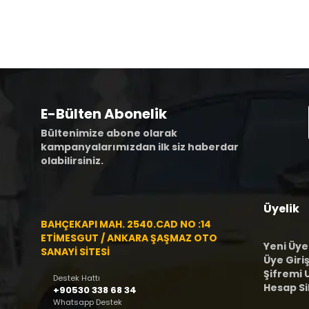
E-Bülten Abonelik
Bültenimize abone olarak
kampanyalarımızdan ilk siz haberdar
olabilirsiniz.
Üyelik
BAHÇEKAPI MAH. 2540.CAD NO :14
ETİMESGUT / ANKARA ŞAŞMAZ OTO
Yeni Üye
SANAYİ SİTESİ
Üye Giriş
Şifremi
Destek Hattı
Hesap S
+90530 338 68 34
Whatsapp Destek