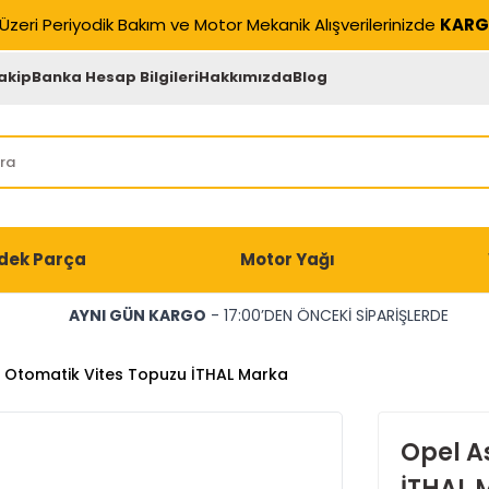
Üzeri Periyodik Bakım ve Motor Mekanik Alışverilerinizde
KARG
akip
Banka Hesap Bilgileri
Hakkımızda
Blog
dek Parça
Motor Yağı
AYNI GÜN KARGO
- 17:00’DEN ÖNCEKİ SİPARİŞLERDE
K Otomatik Vites Topuzu İTHAL Marka
Opel A
İTHAL 