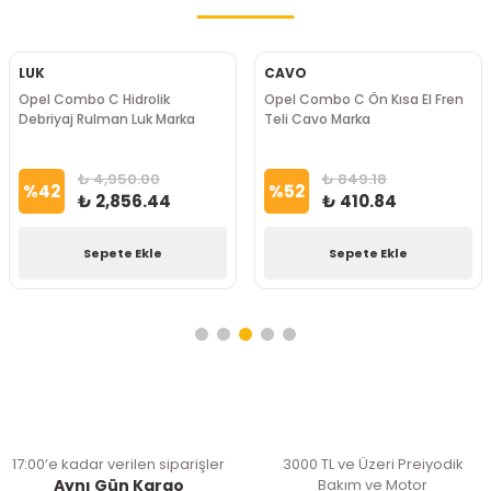
LUK
CAVO
Opel Combo C Hidrolik
Opel Combo C Ön Kısa El Fren
Debriyaj Rulman Luk Marka
Teli Cavo Marka
₺ 4,950.00
₺ 849.18
%
42
%
52
₺ 2,856.44
₺ 410.84
Sepete Ekle
Sepete Ekle
17:00’e kadar verilen siparişler
3000 TL ve Üzeri Preiyodik
Aynı Gün Kargo
Bakım ve Motor