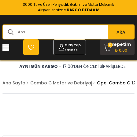
3000 TL ve Üzeri Periyodik Bakım ve Motor Mekanik
Alışverilerinizde
KARGO BEDAVA!
ARA
Sepetim
0
Giriş Yap
Kayıt Ol
₺ 0,00
AYNI GÜN KARGO
- 17:00’DEN ÖNCEKİ SİPARİŞLERDE
Ana Sayfa
Combo C Motor ve Debriyaj
Opel Combo C 1.3