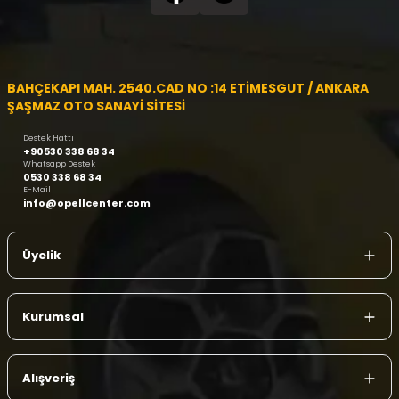
BAHÇEKAPI MAH. 2540.CAD NO :14 ETİMESGUT / ANKARA
ŞAŞMAZ OTO SANAYİ SİTESİ
Destek Hattı
+90530 338 68 34
Whatsapp Destek
0530 338 68 34
E-Mail
info@opellcenter.com
Üyelik
Kurumsal
Alışveriş