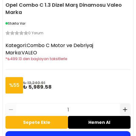
Opel Combo C 1.3 Dizel Marş Dinamosu Valeo
Marka
Stokta Var
0 Yorum
Kategori
:
Combo C Motor ve Debriyaj
Marka
:
VALEO
*
₺
499.13
den başlayan taksitlerle
₺ 13,240.91
%
55
₺ 5,989.58
Sepete Ekle
Hemen Al