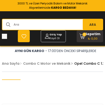
3000 TL ve Üzeri Periyodik Bakım ve Motor Mekanik
Alışverilerinizde
KARGO BEDAVA!
ARA
Sepetim
0
Giriş Yap
Kayıt Ol
₺ 0,00
AYNI GÜN KARGO
- 17:00’DEN ÖNCEKİ SİPARİŞLERDE
Ana Sayfa
Combo C Motor ve Mekanik
Opel Combo C 1.3 