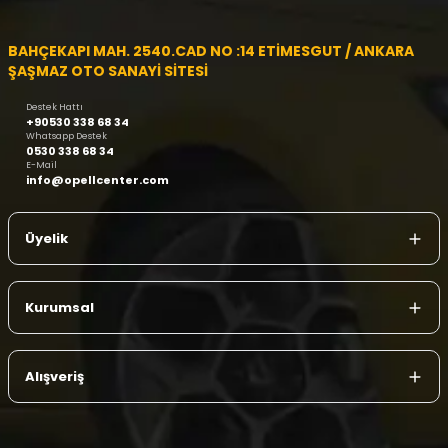
BAHÇEKAPI MAH. 2540.CAD NO :14 ETİMESGUT / ANKARA
ŞAŞMAZ OTO SANAYİ SİTESİ
Destek Hattı
+90530 338 68 34
Whatsapp Destek
0530 338 68 34
E-Mail
info@opellcenter.com
Üyelik
Kurumsal
Alışveriş