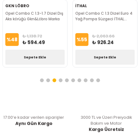
GKN LÖBRO
İTHAL
Opel Combo C 1.3-1.7 Dizel Dış
Opel Combo C 1.3 Dizel Euro 4
Aks körüğü Gkn&Löbro Marka
Yağ Pompa Süzgeci İTHAL
Marka
₺ 1,138.72
₺ 2,063.66
%
48
%
55
₺ 594.49
₺ 926.24
Sepete Ekle
Sepete Ekle
17:00’e kadar verilen siparişler
3000 TL ve Üzeri Preiyodik
Aynı Gün Kargo
Bakım ve Motor
Kargo Ücretsiz