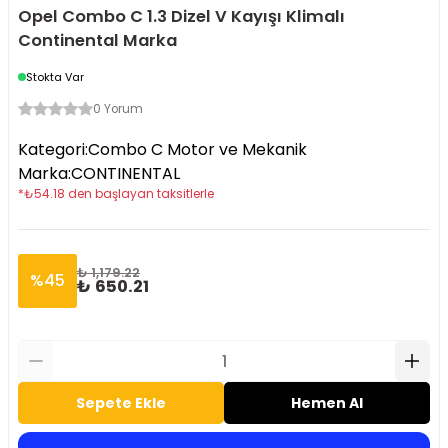
Opel Combo C 1.3 Dizel V Kayışı Klimalı
Continental Marka
Stokta Var
0 Yorum
Kategori
:
Combo C Motor ve Mekanik
Marka
:
CONTINENTAL
*
₺
54.18
den başlayan taksitlerle
₺ 1,179.22
%
45
₺ 650.21
Sepete Ekle
Hemen Al