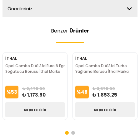
Önerileriniz
Benzer
Ürünler
İTHAL
İTHAL
Opel Combo D A1.3fd Euro 6 Egr
Opel Combo D A13fd Turbo
Soğutucu Borusu İthal Marka
Yağlama Borusu İthal Marka
₺ 2,475.00
₺ 3,575.00
%
53
%
48
₺ 1,173.90
₺ 1,853.25
Sepete Ekle
Sepete Ekle