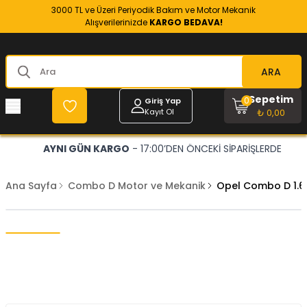
3000 TL ve Üzeri Periyodik Bakım ve Motor Mekanik
Alışverilerinizde
KARGO BEDAVA!
ARA
Sepetim
0
Giriş Yap
Kayıt Ol
₺ 0,00
AYNI GÜN KARGO
- 17:00’DEN ÖNCEKİ SİPARİŞLERDE
Ana Sayfa
Combo D Motor ve Mekanik
Opel Combo D 1.6