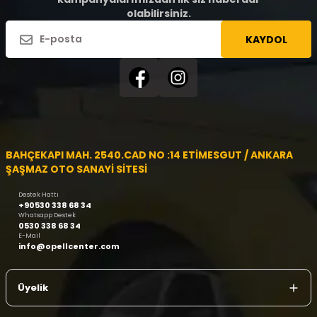
olabilirsiniz.
KAYDOL
BAHÇEKAPI MAH. 2540.CAD NO :14 ETİMESGUT / ANKARA
ŞAŞMAZ OTO SANAYİ SİTESİ
Destek Hattı
+90530 338 68 34
Whatsapp Destek
0530 338 68 34
E-Mail
info@opellcenter.com
Üyelik