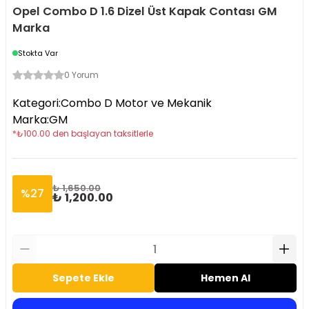
Opel Combo D 1.6 Dizel Üst Kapak Contası GM
Marka
Stokta Var
0 Yorum
Kategori
:
Combo D Motor ve Mekanik
Marka
:
GM
*
₺
100.00
den başlayan taksitlerle
₺ 1,650.00
%
27
₺ 1,200.00
Sepete Ekle
Hemen Al