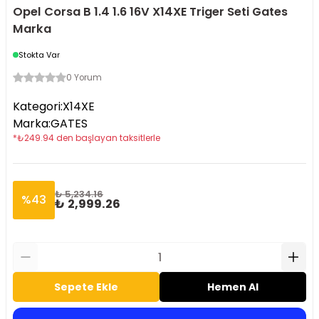
Opel Corsa B 1.4 1.6 16V X14XE Triger Seti Gates
Marka
Stokta Var
0 Yorum
Kategori
:
X14XE
Marka
:
GATES
*
₺
249.94
den başlayan taksitlerle
₺ 5,234.16
%
43
₺ 2,999.26
Sepete Ekle
Hemen Al