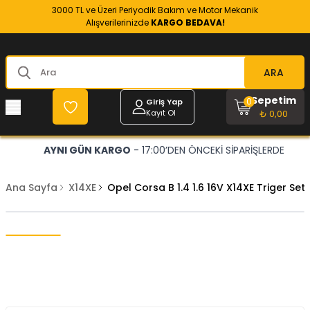
3000 TL ve Üzeri Periyodik Bakım ve Motor Mekanik
Alışverilerinizde
KARGO BEDAVA!
ARA
Sepetim
0
Giriş Yap
Kayıt Ol
₺ 0,00
AYNI GÜN KARGO
- 17:00’DEN ÖNCEKİ SİPARİŞLERDE
Ana Sayfa
X14XE
Opel Corsa B 1.4 1.6 16V X14XE Triger Se