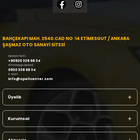
BAHÇEKAPI MAH. 2540.CAD NO :14 ETİMESGUT / ANKARA
ŞAŞMAZ OTO SANAYİ SİTESİ
Destek Hattı
+90530 338 68 34
Whatsapp Destek
0530 338 68 34
E-Mail
info@opellcenter.com
Üyelik
Kurumsal