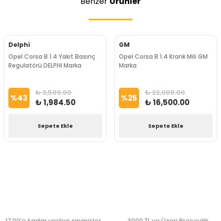
Benzer
Ürünler
Delphi
GM
Opel Corsa B 1.4 Yakıt Basınç
Opel Corsa B 1.4 Krank Mili GM
Regulatörü DELPHI Marka
Marka
₺ 3,509.00
₺ 22,000.00
%
43
%
25
₺ 1,984.50
₺ 16,500.00
Sepete Ekle
Sepete Ekle
17:00’e kadar verilen siparişler
3000 TL ve Üzeri Preiyodik