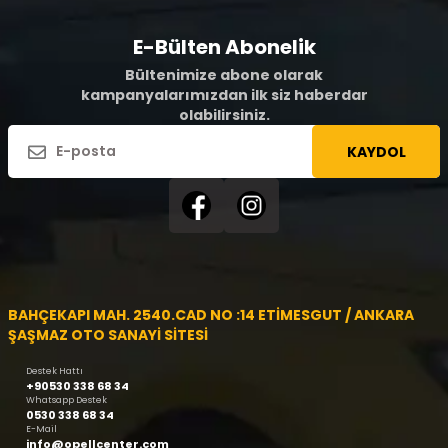
E-Bülten Abonelik
Bültenimize abone olarak
kampanyalarımızdan ilk siz haberdar
olabilirsiniz.
KAYDOL
BAHÇEKAPI MAH. 2540.CAD NO :14 ETİMESGUT / ANKARA
ŞAŞMAZ OTO SANAYİ SİTESİ
Destek Hattı
+90530 338 68 34
Whatsapp Destek
0530 338 68 34
E-Mail
info@opellcenter.com