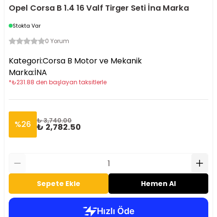
Opel Corsa B 1.4 16 Valf Tirger Seti İna Marka
Stokta Var
0 Yorum
Kategori
:
Corsa B Motor ve Mekanik
Marka
:
İNA
*
₺
231.88
den başlayan taksitlerle
₺ 3,740.00
%
26
₺ 2,782.50
Sepete Ekle
Hemen Al