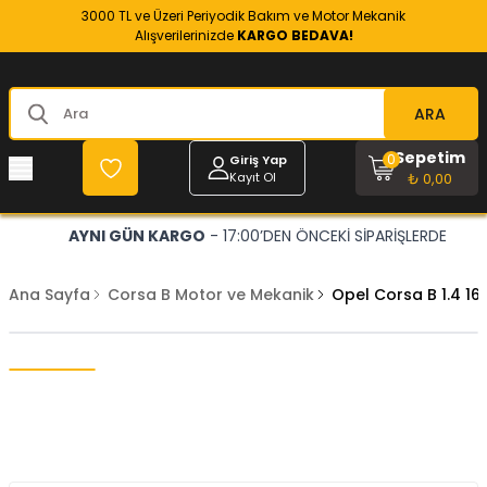
3000 TL ve Üzeri Periyodik Bakım ve Motor Mekanik
Alışverilerinizde
KARGO BEDAVA!
ARA
Sepetim
0
Giriş Yap
Kayıt Ol
₺ 0,00
AYNI GÜN KARGO
- 17:00’DEN ÖNCEKİ SİPARİŞLERDE
Ana Sayfa
Corsa B Motor ve Mekanik
Opel Corsa B 1.4 16 