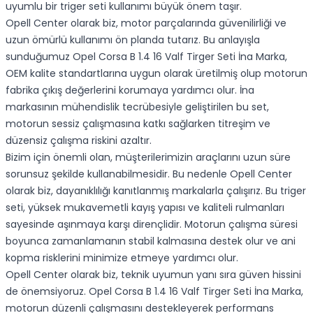
uyumlu bir triger seti kullanımı büyük önem taşır.
Opell Center olarak biz, motor parçalarında güvenilirliği ve
uzun ömürlü kullanımı ön planda tutarız. Bu anlayışla
sunduğumuz Opel Corsa B 1.4 16 Valf Tirger Seti İna Marka,
OEM kalite standartlarına uygun olarak üretilmiş olup motorun
fabrika çıkış değerlerini korumaya yardımcı olur. İna
markasının mühendislik tecrübesiyle geliştirilen bu set,
motorun sessiz çalışmasına katkı sağlarken titreşim ve
düzensiz çalışma riskini azaltır.
Bizim için önemli olan, müşterilerimizin araçlarını uzun süre
sorunsuz şekilde kullanabilmesidir. Bu nedenle Opell Center
olarak biz, dayanıklılığı kanıtlanmış markalarla çalışırız. Bu triger
seti, yüksek mukavemetli kayış yapısı ve kaliteli rulmanları
sayesinde aşınmaya karşı dirençlidir. Motorun çalışma süresi
boyunca zamanlamanın stabil kalmasına destek olur ve ani
kopma risklerini minimize etmeye yardımcı olur.
Opell Center olarak biz, teknik uyumun yanı sıra güven hissini
de önemsiyoruz. Opel Corsa B 1.4 16 Valf Tirger Seti İna Marka,
motorun düzenli çalışmasını destekleyerek performans