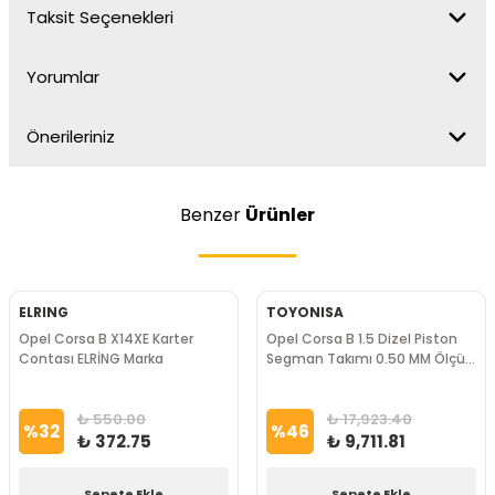
Taksit Seçenekleri
Yorumlar
Önerileriniz
Benzer
Ürünler
ELRING
TOYONISA
Opel Corsa B X14XE Karter
Opel Corsa B 1.5 Dizel Piston
Contası ELRİNG Marka
Segman Takımı 0.50 MM Ölçü
TOYONISA Marka
₺ 550.00
₺ 17,923.40
%
32
%
46
₺ 372.75
₺ 9,711.81
Sepete Ekle
Sepete Ekle