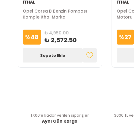
İTHAL
İTHAL
Opel Corsa B Benzin Pompası
Opel Cor
Komple İthal Marka
Motoru 
₺ 4,950.00
%
48
%
27
₺ 2,572.50
Sepete Ekle
17:00’e kadar verilen siparişler
3000 TL ve
Aynı Gün Kargo