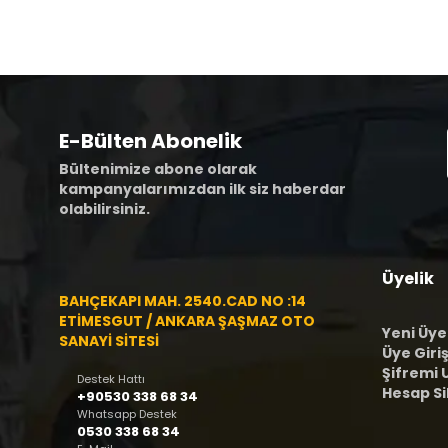
E-Bülten Abonelik
Bültenimize abone olarak
kampanyalarımızdan ilk siz haberdar
olabilirsiniz.
Üyelik
BAHÇEKAPI MAH. 2540.CAD NO :14
ETİMESGUT / ANKARA ŞAŞMAZ OTO
Yeni Üye
SANAYİ SİTESİ
Üye Giriş
Şifremi
Destek Hattı
Hesap S
+90530 338 68 34
Whatsapp Destek
0530 338 68 34