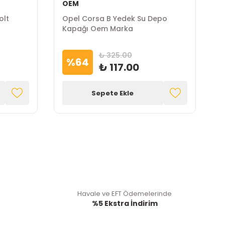
OEM
İ
olt
Opel Corsa B Yedek Su Depo
O
Kapağı Oem Marka
B
₺ 325.00
%
64
₺ 117.00
Sepete Ekle
Havale ve EFT Ödemelerinde
%5 Ekstra İndirim