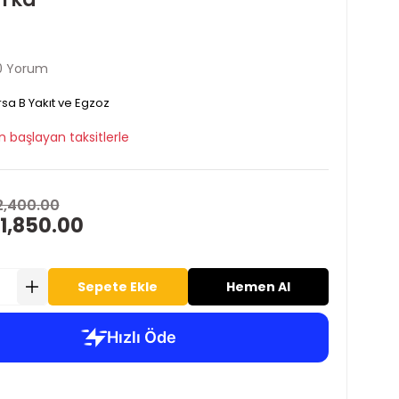
0 Yorum
sa B Yakıt ve Egzoz
n başlayan taksitlerle
2,400.00
1,850.00
Sepete Ekle
Hemen Al