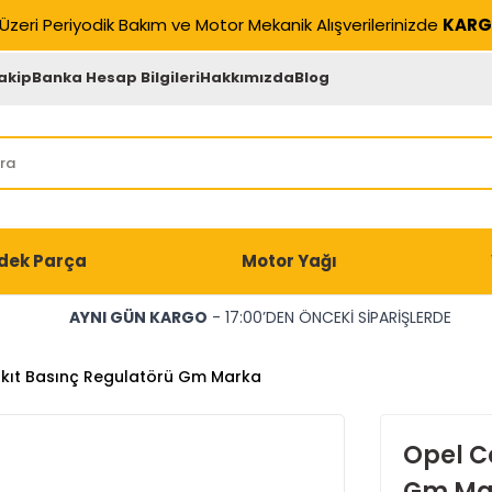
Üzeri Periyodik Bakım ve Motor Mekanik Alışverilerinizde
KARG
akip
Banka Hesap Bilgileri
Hakkımızda
Blog
dek Parça
Motor Yağı
AYNI GÜN KARGO
- 17:00’DEN ÖNCEKİ SİPARİŞLERDE
akıt Basınç Regulatörü Gm Marka
Opel C
Gm Ma