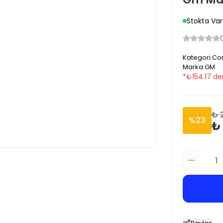
Stokta Var
Kategori
:
Cor
Marka
:
GM
*
₺
154.17
de
₺ 
%
23
₺ 