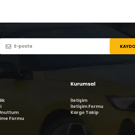
KAYDO
Kurumsal
lik
İletişim
i
İletişim Formu
 Unuttum
Kargo Takip
ilme Formu