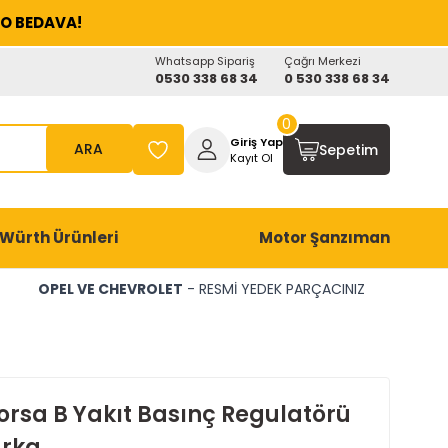
O BEDAVA!
Whatsapp Sipariş
Çağrı Merkezi
0530 338 68 34
0 530 338 68 34
0
Giriş Yap
ARA
Sepetim
Kayıt Ol
Würth Ürünleri
Motor Şanzıman
OPEL VE CHEVROLET
- RESMİ YEDEK PARÇACINIZ
orsa B Yakıt Basınç Regulatörü
rka