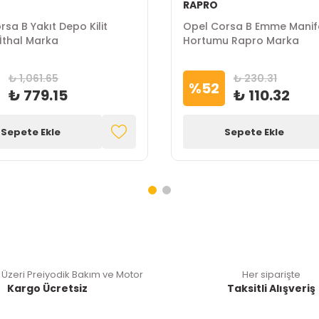
RAPRO
sa B Yakıt Depo Kilit
Opel Corsa B Emme Manif
İthal Marka
Hortumu Rapro Marka
₺ 1,061.65
₺ 230.31
%
52
₺ 779.15
₺ 110.32
Sepete Ekle
Sepete Ekle
 Üzeri Preiyodik Bakım ve Motor
Her siparişte
Kargo Ücretsiz
Taksitli Alışveriş