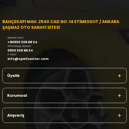
BAHÇEKAPI MAH. 2540.CAD NO :14 ETİMESGUT / ANKARA
ŞAŞMAZ OTO SANAYİ SİTESİ
Destek Hattı
+90530 338 68 34
Whatsapp Destek
0530 338 68 34
E-Mail
info@opellcenter.com
Üyelik
Kurumsal
Alışveriş