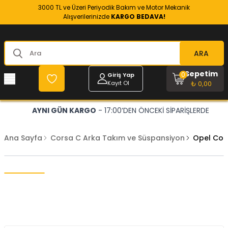
3000 TL ve Üzeri Periyodik Bakım ve Motor Mekanik
Alışverilerinizde
KARGO BEDAVA!
ARA
Sepetim
0
Giriş Yap
Kayıt Ol
₺ 0,00
AYNI GÜN KARGO
- 17:00’DEN ÖNCEKİ SİPARİŞLERDE
Ana Sayfa
Corsa C Arka Takım ve Süspansiyon
Opel Cors