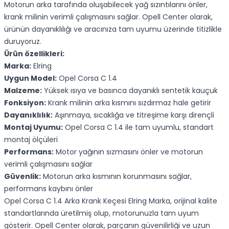
Motorun arka tarafında oluşabilecek yağ sızıntılarını önler,
krank milinin verimli çalışmasını sağlar. Opell Center olarak,
ürünün dayanıklılığı ve aracınıza tam uyumu üzerinde titizlikle
duruyoruz.
Ürün özellikleri:
Marka:
Elring
Uygun Model:
Opel Corsa C 1.4
Malzeme:
Yüksek ısıya ve basınca dayanıklı sentetik kauçuk
Fonksiyon:
Krank milinin arka kısmını sızdırmaz hale getirir
Dayanıklılık:
Aşınmaya, sıcaklığa ve titreşime karşı dirençli
Montaj Uyumu:
Opel Corsa C 1.4 ile tam uyumlu, standart
montaj ölçüleri
Performans:
Motor yağının sızmasını önler ve motorun
verimli çalışmasını sağlar
Güvenlik:
Motorun arka kısmının korunmasını sağlar,
performans kaybını önler
Opel Corsa C 1.4 Arka Krank Keçesi Elring Marka, orijinal kalite
standartlarında üretilmiş olup, motorunuzla tam uyum
gösterir. Opell Center olarak, parçanın güvenilirliği ve uzun