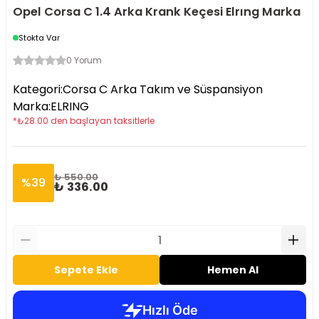
Opel Corsa C 1.4 Arka Krank Keçesi Elrıng Marka
Stokta Var
0 Yorum
Kategori
:
Corsa C Arka Takım ve Süspansiyon
Marka
:
ELRING
*
₺
28.00
den başlayan taksitlerle
₺ 550.00
%
39
₺ 336.00
Sepete Ekle
Hemen Al