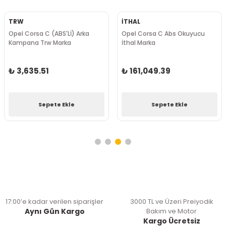
TRW
İTHAL
Opel Corsa C (ABS'Lİ) Arka
Opel Corsa C Abs Okuyucu
Kampana Trw Marka
İthal Marka
₺ 3,635.51
₺ 161,049.39
Sepete Ekle
Sepete Ekle
17:00’e kadar verilen siparişler
3000 TL ve Üzeri Preiyodik
Aynı Gün Kargo
Bakım ve Motor
Kargo Ücretsiz