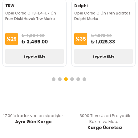
TRW
Delphi
Opel Corsa C 1.3-1.4-1.7 Ön
Opel Corsa C Ön Fren Balatası
Fren Diski Havalı Trw Marka
Delphi Marka
₺ 4,864.29
₺ 1,573.00
%
29
%
35
₺ 3,465.00
₺ 1,025.33
Sepete Ekle
Sepete Ekle
17:00’e kadar verilen siparişler
3000 TL ve Üzeri Preiyodik
Aynı Gün Kargo
Bakım ve Motor
Kargo Ücretsiz