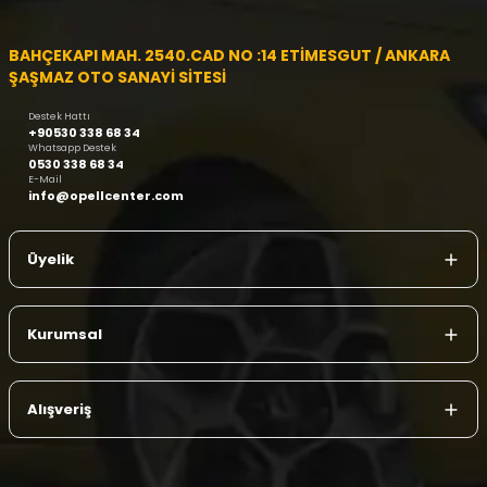
BAHÇEKAPI MAH. 2540.CAD NO :14 ETİMESGUT / ANKARA
ŞAŞMAZ OTO SANAYİ SİTESİ
Destek Hattı
+90530 338 68 34
Whatsapp Destek
0530 338 68 34
E-Mail
info@opellcenter.com
Üyelik
Kurumsal
Alışveriş