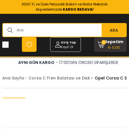
3000 TL ve Üzeri Periyodik Bakım ve Motor Mekanik
Alışverilerinizde
KARGO BEDAVA!
ARA
Sepetim
0
Giriş Yap
Kayıt Ol
₺ 0,00
AYNI GÜN KARGO
- 17:00’DEN ÖNCEKİ SİPARİŞLERDE
Ana Sayfa
Corsa C Fren Balatası ve Disk
Opel Corsa C So