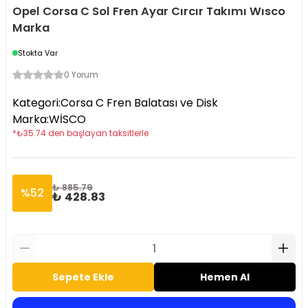
Opel Corsa C Sol Fren Ayar Cırcır Takımı Wısco
Marka
Stokta Var
0 Yorum
Kategori
:
Corsa C Fren Balatası ve Disk
Marka
:
WİSCO
*
₺
35.74
den başlayan taksitlerle
₺ 885.79
%
52
₺ 428.83
Sepete Ekle
Hemen Al