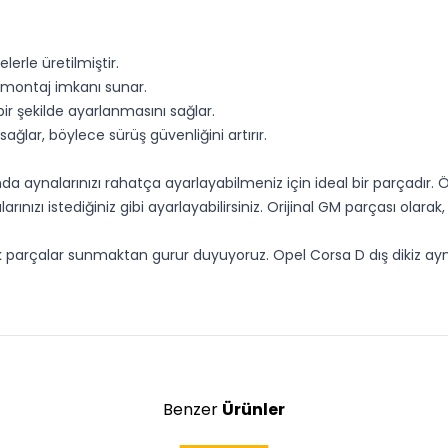
erle üretilmiştir.
y montaj imkanı sunar.
r şekilde ayarlanmasını sağlar.
ğlar, böylece sürüş güvenliğini artırır.
da aynalarınızı rahatça ayarlayabilmeniz için ideal bir parçadır. Ö
nızı istediğiniz gibi ayarlayabilirsiniz. Orijinal GM parçası olar
ek parçalar sunmaktan gurur duyuyoruz. Opel Corsa D dış dikiz ayna
Benzer
Ürünler