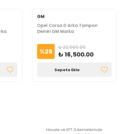
GM
Opel Corsa D Arka Tampon
O
rka
Demiri GM Marka
(
₺ 22,000.00
%
25
₺ 16,500.00
Sepete Ekle
Havale ve EFT Ödemelerinde