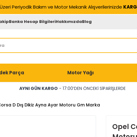
Üzeri Periyodik Bakım ve Motor Mekanik Alışverilerinizde
KARG
akip
Banka Hesap Bilgileri
Hakkımızda
Blog
dek Parça
Motor Yağı
AYNI GÜN KARGO
- 17:00’DEN ÖNCEKİ SİPARİŞLERDE
orsa D Dış Dikiz Ayna Ayar Motoru Gm Marka
Opel Co
Motor