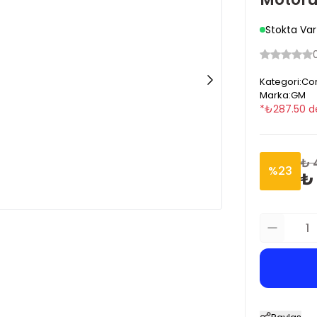
Stokta Var
Kategori
:
Cor
Marka
:
GM
*
₺
287.50
d
₺ 
%
23
₺