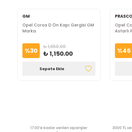
GM
PRASC
Opel Corsa D Ön Kapı Gergisi GM
Opel Co
Marka
Astarlı
₺ 1,650.00
%
30
%
45
₺ 1,150.00
Sepete Ekle
17:00’e kadar verilen siparişler
3000 TL ve