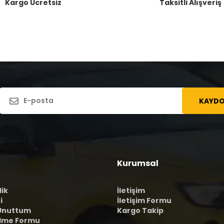
Kargo Ücretsiz
Taksitli Alışveriş
KAYDO
Kurumsal
lik
İletişim
i
İletişim Formu
 Unuttum
Kargo Takip
ilme Formu