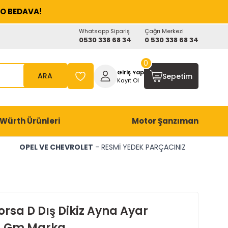
O BEDAVA!
Whatsapp Sipariş
Çağrı Merkezi
0530 338 68 34
0 530 338 68 34
0
Giriş Yap
ARA
Sepetim
Kayıt Ol
Würth Ürünleri
Motor Şanzıman
OPEL VE CHEVROLET
- RESMİ YEDEK PARÇACINIZ
rsa D Dış Dikiz Ayna Ayar
u Gm Marka