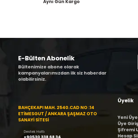
Aynı Gün Kargo
E-Bülten Abonelik
Bültenimize abone olarak
kampanyalarımızdan ilk siz haberdar
olabilirsiniz.
Üyelik
BAHÇEKAPI MAH. 2540.CAD NO :14
ETİMESGUT / ANKARA ŞAŞMAZ OTO
Yeni Üye
SANAYİ SİTESİ
Üye Giriş
Şifremi
Destek Hattı
Hesap S
+90530 338 68 34