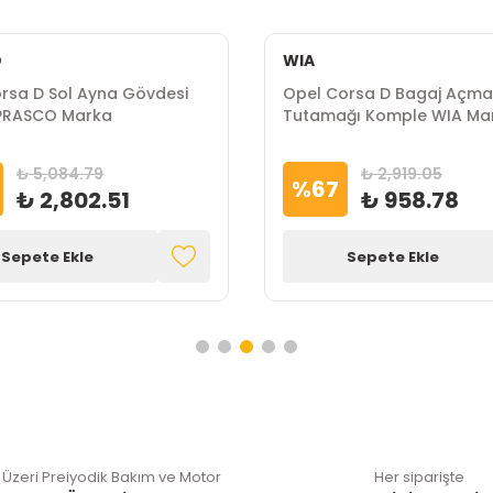
O
WIA
rsa D Sol Ayna Gövdesi
Opel Corsa D Bagaj Açma
 PRASCO Marka
Tutamağı Komple WIA Ma
₺ 5,084.79
₺ 2,919.05
%
67
₺ 2,802.51
₺ 958.78
Sepete Ekle
Sepete Ekle
 Üzeri Preiyodik Bakım ve Motor
Her siparişte