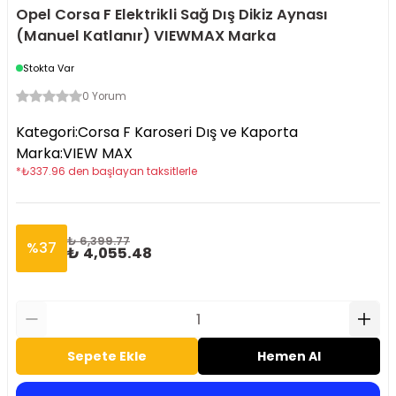
Opel Corsa F Elektrikli Sağ Dış Dikiz Aynası
(Manuel Katlanır) VIEWMAX Marka
Stokta Var
0 Yorum
Kategori
:
Corsa F Karoseri Dış ve Kaporta
Marka
:
VIEW MAX
*
₺
337.96
den başlayan taksitlerle
₺ 6,399.77
%
37
₺ 4,055.48
Sepete Ekle
Hemen Al