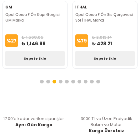
GM
İTHAL
Opel Corsa F Ön Kapı Gergisi
Opel Corsa F Ön Sis Çerçevesi
GM Marka
Sol İTHAL Marka
₺ 1,568.05
₺ 2,013.14
%
27
%
79
₺ 1,146.99
₺ 428.21
Sepete Ekle
Sepete Ekle
17:00’e kadar verilen siparişler
3000 TL ve Üzeri Preiyodik
Aynı Gün Kargo
Bakım ve Motor
Kargo Ücretsiz