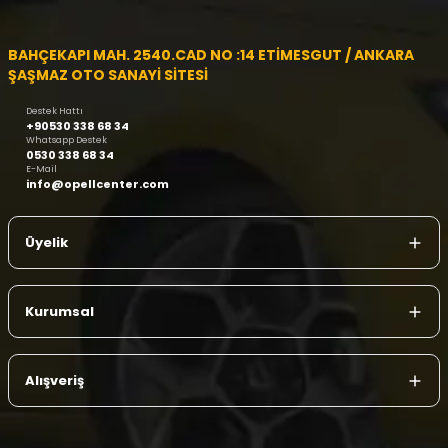
BAHÇEKAPI MAH. 2540.CAD NO :14 ETİMESGUT / ANKARA
ŞAŞMAZ OTO SANAYİ SİTESİ
Destek Hattı
+90530 338 68 34
Whatsapp Destek
0530 338 68 34
E-Mail
info@opellcenter.com
Üyelik
Kurumsal
Alışveriş