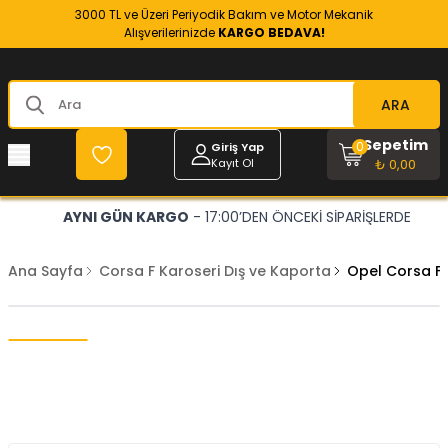
3000 TL ve Üzeri Periyodik Bakım ve Motor Mekanik
Alışverilerinizde
KARGO BEDAVA!
ARA
Sepetim
0
Giriş Yap
Kayıt Ol
₺ 0,00
AYNI GÜN KARGO
- 17:00’DEN ÖNCEKİ SİPARİŞLERDE
Ana Sayfa
Corsa F Karoseri Dış ve Kaporta
Opel Corsa F 