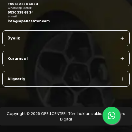
+90530 338 68 34
Whatsapp Destek
0530 338 68 34
E-Mail
info@opellcenter.com
Üyelik
Kurumsal
Alışveriş
Copyright © 2026 OPELLCENTER | Tüm hakları saklıdır.
| Reliefers
Digital