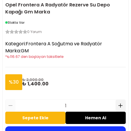
Opel Frontera A Radyatör Rezerve Su Depo
Kapağı Gm Marka
Stokta Var
0 Yorum
Kategori
:
Frontera A Soğutma ve Radyatör
Marka
:
GM
*
₺
116.67
den başlayan taksitlerle
₺ 2,000.00
%
30
₺ 1,400.00
Sepete Ekle
Hemen Al