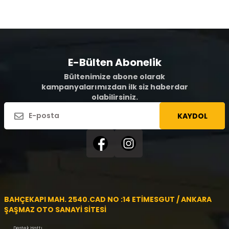
E-Bülten Abonelik
Bültenimize abone olarak
kampanyalarımızdan ilk siz haberdar
olabilirsiniz.
KAYDOL
BAHÇEKAPI MAH. 2540.CAD NO :14 ETİMESGUT / ANKARA
ŞAŞMAZ OTO SANAYİ SİTESİ
Destek Hattı