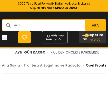
3000 TL ve Üzeri Periyodik Bakım ve Motor Mekanik
Alışverilerinizde
KARGO BEDAVA!
ARA
Sepetim
0
Giriş Yap
Kayıt Ol
₺ 0,00
AYNI GÜN KARGO
- 17:00’DEN ÖNCEKİ SİPARİŞLERDE
Ana Sayfa
Frontera A Soğutma ve Radyatör
Opel Fronte