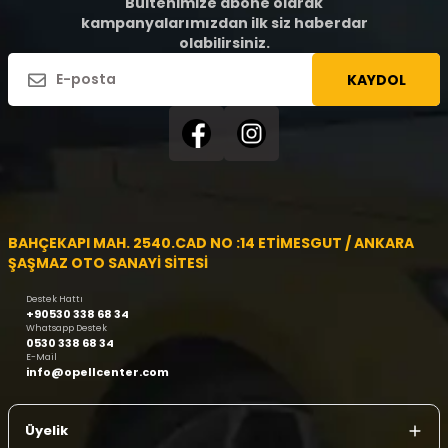
Bültenimize abone olarak
kampanyalarımızdan ilk siz haberdar
olabilirsiniz.
KAYDOL
BAHÇEKAPI MAH. 2540.CAD NO :14 ETİMESGUT / ANKARA
ŞAŞMAZ OTO SANAYİ SİTESİ
Destek Hattı
+90530 338 68 34
Whatsapp Destek
0530 338 68 34
E-Mail
info@opellcenter.com
Üyelik