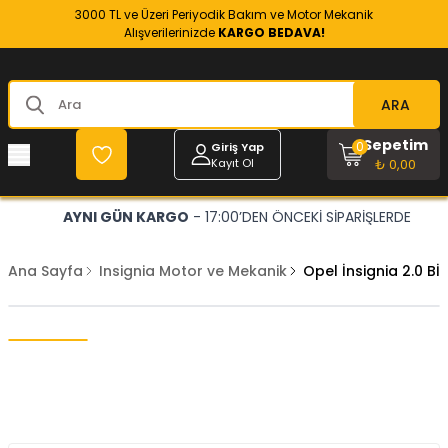
3000 TL ve Üzeri Periyodik Bakım ve Motor Mekanik
Alışverilerinizde
KARGO BEDAVA!
ARA
Sepetim
0
Giriş Yap
Kayıt Ol
₺ 0,00
AYNI GÜN KARGO
- 17:00’DEN ÖNCEKİ SİPARİŞLERDE
Ana Sayfa
Insignia Motor ve Mekanik
Opel İnsignia 2.0 B