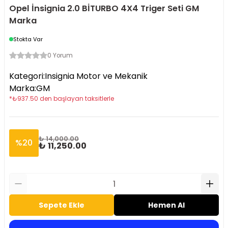
Opel İnsignia 2.0 BİTURBO 4X4 Triger Seti GM
Marka
Stokta Var
0 Yorum
Kategori
:
Insignia Motor ve Mekanik
Marka
:
GM
*
₺
937.50
den başlayan taksitlerle
₺ 14,000.00
%
20
₺ 11,250.00
Sepete Ekle
Hemen Al