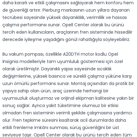
daha kararlı ve etkili çalışmasını sağlayarak hem konforu hem
de güvenliği artırır. Pierburg markasının uzun yıllara dayanan
tecrübesi sayesinde yüksek dayanıklılık, verimlilik ve hassas
çalışma performansı sunar. Opell Center olarak bu ürünü
tercih eden kullanıcıların, araçlarının fren sisteminde hissedilir
derecede iyileşme yaşadığını gönül rahatlığıyla söyleyebiliriz.
Bu vakum pompası, özellikle A20DTH motor kodlu Opel
İnsignia modelleriyle tam uyumluluk göstermesi için özel
olarak üretilmiştir. Dayanıklı yapısı sayesinde sıcaklık
değişimlerine, yüksek basınca ve sürekli çalışma yüküne karşı
uzun ömürlü performans sunar. Montaj açısından da pratik bir
yapıya sahip olan ürün, araç üzerinde herhangi bir
uyumsuzluk oluşturmaz ve orijinal ekipman kalitesine yakın bir
sonuç sağlar. Ayrıca yakıt tüketimine olumsuz bir etkisi
olmadan fren sisteminin verimli şekilde çalışmasına yardımcı
olur. Fren tepkime süresini kısaltarak acil durumlarda daha
etkili frenleme imkânı sunması, sürüş güvenliğini bir üst
seviyeye taşır. Opell Center olarak bu ürünü tercih eden tüm