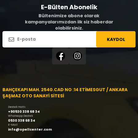
E-Bülten Abonelik
Bültenimize abone olarak
kampanyalarımızdan ilk siz haberdar
olabilirsiniz.
KAYDOL
BAHÇEKAPI MAH. 2540.CAD NO :14 ETİMESGUT / ANKARA
ŞAŞMAZ OTO SANAYİ SİTESİ
Destek Hattı
+90530 338 68 34
Whatsapp Destek
0530 338 68 34
E-Mail
info@opellcenter.com