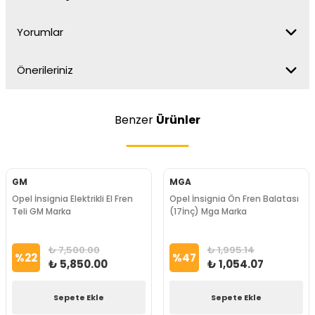
Yorumlar
Önerileriniz
Benzer
Ürünler
GM
MGA
Opel İnsignia Elektrikli El Fren
Opel İnsignia Ön Fren Balatası
Teli GM Marka
(17İnç) Mga Marka
₺ 7,500.00
₺ 1,995.14
%
22
%
47
₺ 5,850.00
₺ 1,054.07
Sepete Ekle
Sepete Ekle