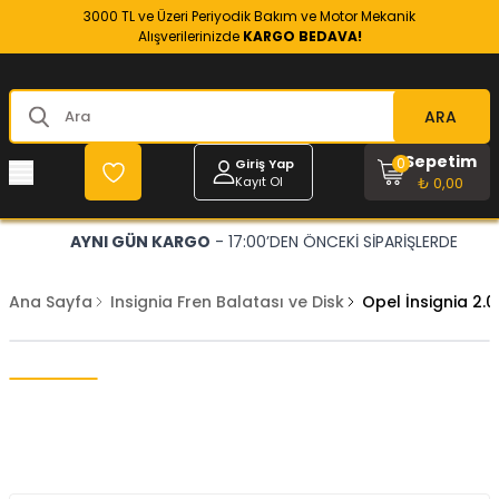
3000 TL ve Üzeri Periyodik Bakım ve Motor Mekanik
Alışverilerinizde
KARGO BEDAVA!
ARA
Sepetim
0
Giriş Yap
Kayıt Ol
₺ 0,00
AYNI GÜN KARGO
- 17:00’DEN ÖNCEKİ SİPARİŞLERDE
Ana Sayfa
Insignia Fren Balatası ve Disk
Opel İnsignia 2.