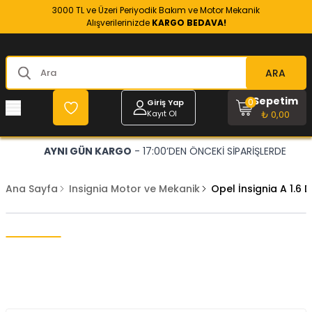
3000 TL ve Üzeri Periyodik Bakım ve Motor Mekanik
Alışverilerinizde
KARGO BEDAVA!
ARA
Sepetim
0
Giriş Yap
Kayıt Ol
₺ 0,00
AYNI GÜN KARGO
- 17:00’DEN ÖNCEKİ SİPARİŞLERDE
Ana Sayfa
Insignia Motor ve Mekanik
Opel İnsignia A 1.6 