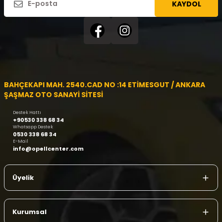
KAYDOL
BAHÇEKAPI MAH. 2540.CAD NO :14 ETİMESGUT / ANKARA
ŞAŞMAZ OTO SANAYİ SİTESİ
Destek Hattı
+90530 338 68 34
Whatsapp Destek
0530 338 68 34
E-Mail
info@opellcenter.com
Üyelik
Kurumsal