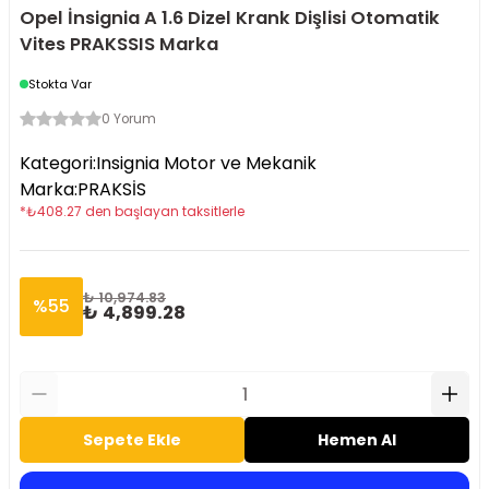
Opel İnsignia A 1.6 Dizel Krank Dişlisi Otomatik
Vites PRAKSSIS Marka
Stokta Var
0 Yorum
Kategori
:
Insignia Motor ve Mekanik
Marka
:
PRAKSİS
*
₺
408.27
den başlayan taksitlerle
₺ 10,974.83
%
55
₺ 4,899.28
Sepete Ekle
Hemen Al