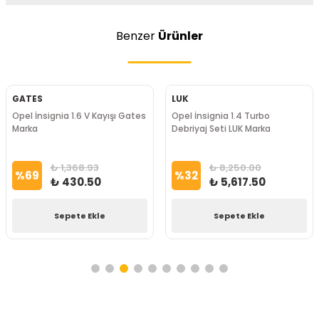
Benzer
Ürünler
GATES
LUK
Opel İnsignia 1.6 V Kayışı Gates
Opel İnsignia 1.4 Turbo
Marka
Debriyaj Seti LUK Marka
₺ 1,368.93
₺ 8,250.00
%
69
%
32
₺ 430.50
₺ 5,617.50
Sepete Ekle
Sepete Ekle