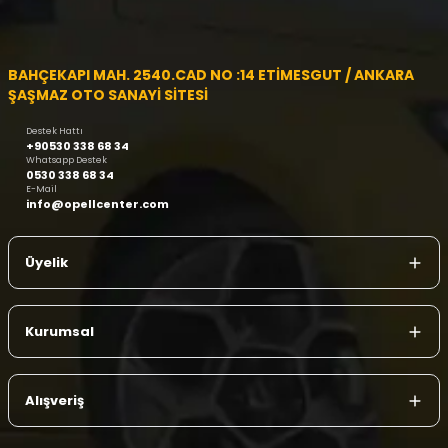
BAHÇEKAPI MAH. 2540.CAD NO :14 ETİMESGUT / ANKARA
ŞAŞMAZ OTO SANAYİ SİTESİ
Destek Hattı
+90530 338 68 34
Whatsapp Destek
0530 338 68 34
E-Mail
info@opellcenter.com
Üyelik
Kurumsal
Alışveriş