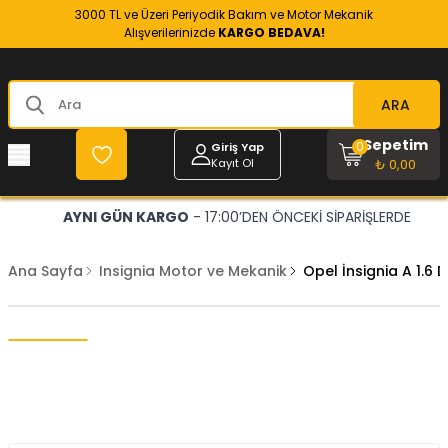
3000 TL ve Üzeri Periyodik Bakım ve Motor Mekanik
Alışverilerinizde
KARGO BEDAVA!
ARA
Sepetim
0
Giriş Yap
Kayıt Ol
₺ 0,00
AYNI GÜN KARGO
- 17:00’DEN ÖNCEKİ SİPARİŞLERDE
Ana Sayfa
Insignia Motor ve Mekanik
Opel İnsignia A 1.6