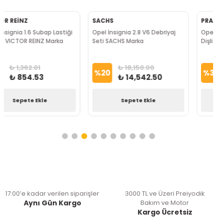
PRAKSİS
SÜPSAN
Opel İnsignia A 1.6 Dizel Krank
Opel İnsignia A 1.6 Subap
Dişlisi Manuel Vites PRAKSSIS
Takımı SUPSAN Marka
Marka
₺ 5,319.28
₺ 7,229.96
%
36
%
37
₺ 3,409.86
₺ 4,527.53
Sepete Ekle
Sepete Ekle
17:00’e kadar verilen siparişler
3000 TL ve Üzeri Preiyodik
Aynı Gün Kargo
Bakım ve Motor
Kargo Ücretsiz