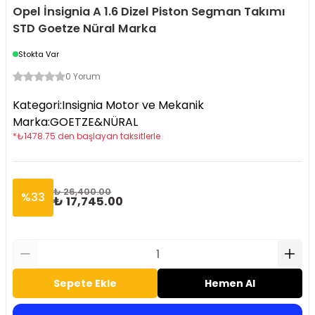
Opel İnsignia A 1.6 Dizel Piston Segman Takımı
STD Goetze Nüral Marka
Stokta Var
0 Yorum
Kategori
:
Insignia Motor ve Mekanik
Marka
:
GOETZE&NÜRAL
*
₺
1478.75
den başlayan taksitlerle
₺ 26,400.00
%
33
₺ 17,745.00
Sepete Ekle
Hemen Al