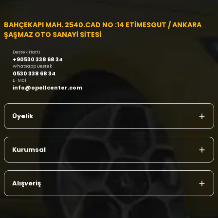
BAHÇEKAPI MAH. 2540.CAD NO :14 ETİMESGUT / ANKARA
ŞAŞMAZ OTO SANAYİ SİTESİ
Destek Hattı
+90530 338 68 34
Whatsapp Destek
0530 338 68 34
E-Mail
info@opellcenter.com
Üyelik
Kurumsal
Alışveriş