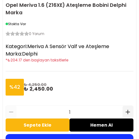
Opel Meriva 1.6 (Z16XE) Ateşleme Bobini Delphi
Marka
Stokta Var
0 Yorum
Kategori
:
Meriva A Sensör Valf ve Ateşleme
Marka
:
Delphi
*
₺
204.17
den başlayan taksitlerle
₺ 4,250.00
%
42
₺ 2,450.00
Sepete Ekle
Hemen Al