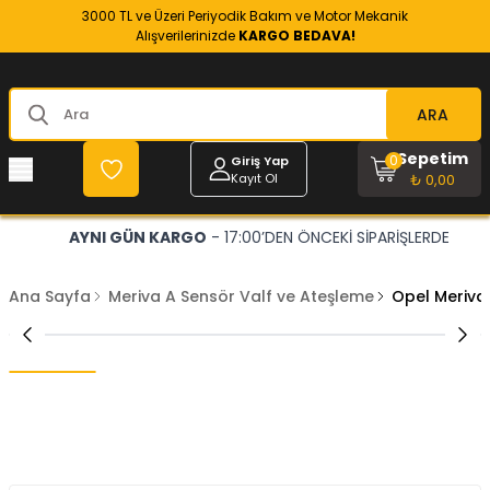
3000 TL ve Üzeri Periyodik Bakım ve Motor Mekanik
Alışverilerinizde
KARGO BEDAVA!
ARA
Sepetim
0
Giriş Yap
Kayıt Ol
₺ 0,00
AYNI GÜN KARGO
- 17:00’DEN ÖNCEKİ SİPARİŞLERDE
Ana Sayfa
Meriva A Sensör Valf ve Ateşleme
Opel Meriva 