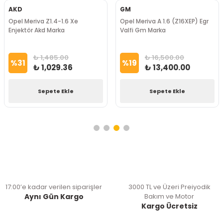
AKD
GM
Opel Meriva Z1.4-1.6 Xe
Opel Meriva A 1.6 (Z16XEP) Egr
Enjektör Akd Marka
Valfi Gm Marka
₺ 1,485.00
₺ 16,500.00
%
31
%
19
₺ 1,029.36
₺ 13,400.00
Sepete Ekle
Sepete Ekle
17:00’e kadar verilen siparişler
3000 TL ve Üzeri Preiyodik
Aynı Gün Kargo
Bakım ve Motor
Kargo Ücretsiz