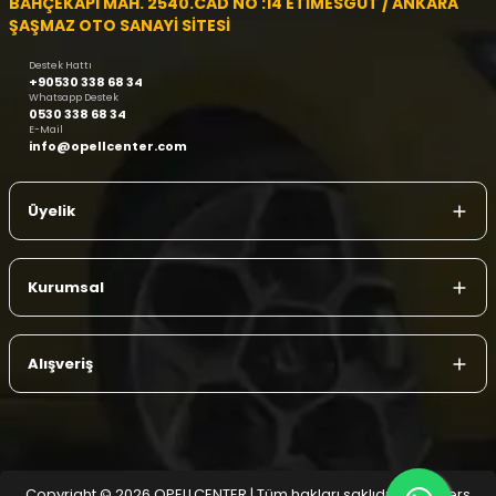
BAHÇEKAPI MAH. 2540.CAD NO :14 ETİMESGUT / ANKARA
ŞAŞMAZ OTO SANAYİ SİTESİ
Destek Hattı
+90530 338 68 34
Whatsapp Destek
0530 338 68 34
E-Mail
info@opellcenter.com
Üyelik
Kurumsal
Alışveriş
Copyright © 2026 OPELLCENTER | Tüm hakları saklıdır.
| Reliefers