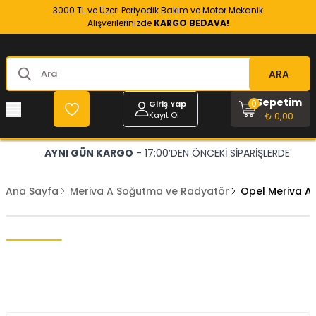
3000 TL ve Üzeri Periyodik Bakım ve Motor Mekanik
Alışverilerinizde
KARGO BEDAVA!
ARA
Sepetim
0
Giriş Yap
Kayıt Ol
₺ 0,00
AYNI GÜN KARGO
- 17:00’DEN ÖNCEKİ SİPARİŞLERDE
Ana Sayfa
Meriva A Soğutma ve Radyatör
Opel Meriva A