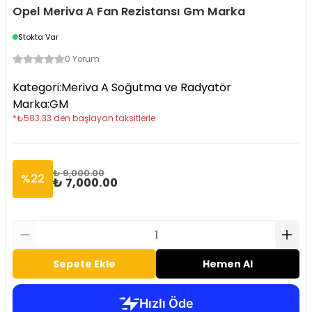
Opel Meriva A Fan Rezistansı Gm Marka
Stokta Var
0 Yorum
Kategori
:
Meriva A Soğutma ve Radyatör
Marka
:
GM
*
₺
583.33
den başlayan taksitlerle
₺ 9,000.00
%
22
₺ 7,000.00
Sepete Ekle
Hemen Al