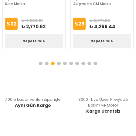
Kale Marka
Akışmetre GM Marka
₺ 4,086.01
₺ 5,971.85
%
32
%
29
₺ 2,770.62
₺ 4,266.44
Sepete Ekle
Sepete Ekle
17:00’e kadar verilen siparişler
3000 TL ve Üzeri Preiyodik
Aynı Gün Kargo
Bakım ve Motor
Kargo Ücretsiz