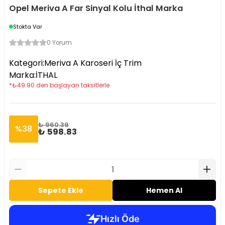
Opel Meriva A Far Sinyal Kolu İthal Marka
Stokta Var
0 Yorum
Kategori
:
Meriva A Karoseri İç Trim
Marka
:
İTHAL
*
₺
49.90
den başlayan taksitlerle
₺ 960.39
%
38
₺ 598.83
Sepete Ekle
Hemen Al