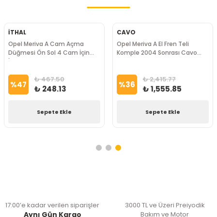
İTHAL
CAVO
Opel Meriva A Cam Açma
Opel Meriva A El Fren Teli
Düğmesi Ön Sol 4 Cam İçin
Komple 2004 Sonrası Cavo
İthal Marka
Marka
₺ 467.50
₺ 2,415.77
%
47
%
36
₺ 248.13
₺ 1,555.85
Sepete Ekle
Sepete Ekle
17:00’e kadar verilen siparişler
3000 TL ve Üzeri Preiyodik
Aynı Gün Kargo
Bakım ve Motor