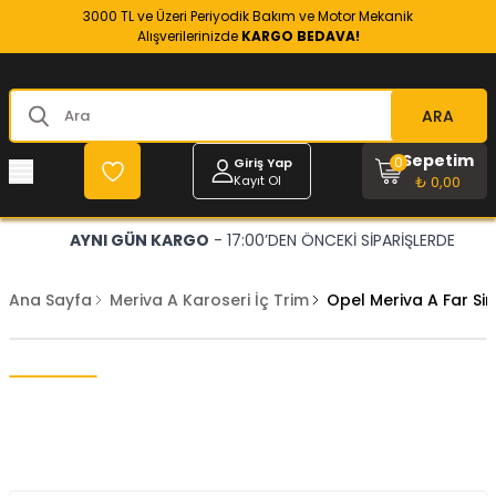
3000 TL ve Üzeri Periyodik Bakım ve Motor Mekanik
Alışverilerinizde
KARGO BEDAVA!
ARA
Sepetim
0
Giriş Yap
Kayıt Ol
₺ 0,00
AYNI GÜN KARGO
- 17:00’DEN ÖNCEKİ SİPARİŞLERDE
Ana Sayfa
Meriva A Karoseri İç Trim
Opel Meriva A Far Sin