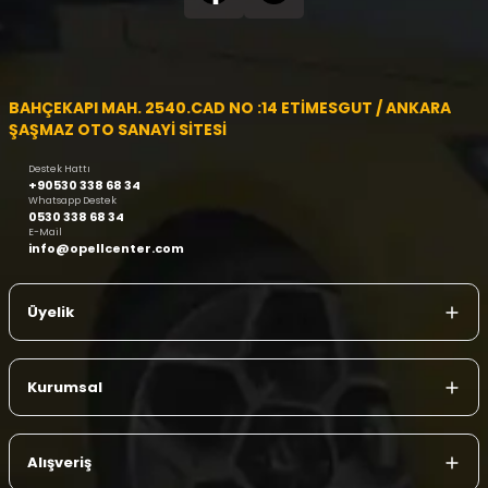
BAHÇEKAPI MAH. 2540.CAD NO :14 ETİMESGUT / ANKARA
ŞAŞMAZ OTO SANAYİ SİTESİ
Destek Hattı
+90530 338 68 34
Whatsapp Destek
0530 338 68 34
E-Mail
info@opellcenter.com
Üyelik
Kurumsal
Alışveriş