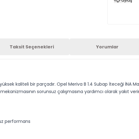
Paylaş
Taksit Seçenekleri
Yorumlar
ksek kaliteli bir parçadır. Opel Meriva B 1.4 Subap İteceği İNA Mar
kanizmasının sorunsuz çalışmasına yardımcı olarak yakıt verimlil
suz performans