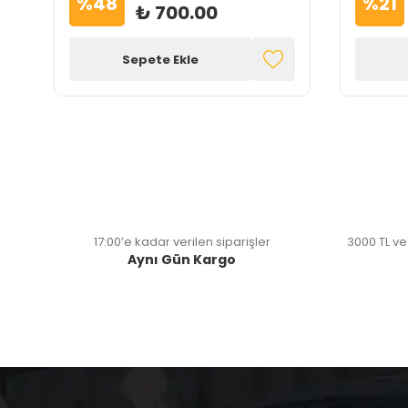
%
48
%
21
₺ 700.00
Sepete Ekle
17:00’e kadar verilen siparişler
3000 TL ve
Aynı Gün Kargo