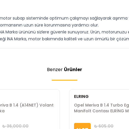
ın motor subap sisteminde optimum çalışmayı sağlayarak aşınma v
rformansının uzun süre korunmasına yardımcı olur.
 İNA Marka ürününü sizlere güvenle sunuyoruz. Ürün, motorunuzu en
eği İNA Marka, motor bakımında kaliteli ve uzun ömürlü bir çözüm 
Benzer
Ürünler
ELRING
riva B 1.4 (A14NET) Volant
Opel Meriva B 1.4 Turbo E
ka
Manifolt Contası ELRİNG 
₺ 36,000.00
₺ 605.00