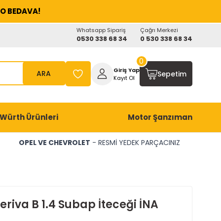
O BEDAVA!
Whatsapp Sipariş
Çağrı Merkezi
0530 338 68 34
0 530 338 68 34
0
Giriş Yap
ARA
Sepetim
Kayıt Ol
Würth Ürünleri
Motor Şanzıman
OPEL VE CHEVROLET
- RESMİ YEDEK PARÇACINIZ
riva B 1.4 Subap İteceği İNA