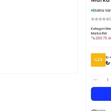
Stokta Var
Kategori
:
Mer
Marka
:
İNA
*
₺
260.75
d
₺ 
%
24
₺