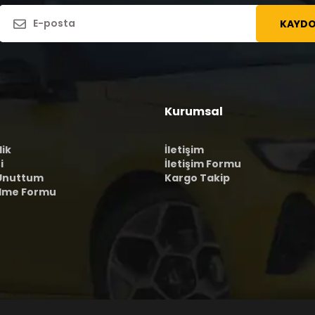
KAYDO
Kurumsal
lik
İletişim
i
İletişim Formu
 Unuttum
Kargo Takip
ilme Formu