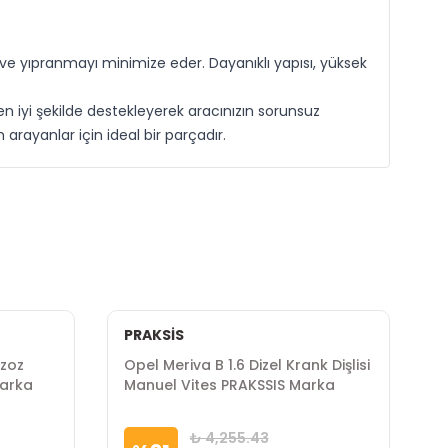
e yıpranmayı minimize eder. Dayanıklı yapısı, yüksek
 iyi şekilde destekleyerek aracınızın sorunsuz
arayanlar için ideal bir parçadır.
PRAKSİS
gzoz
Opel Meriva B 1.6 Dizel Krank Dişlisi
O
Marka
Manuel Vites PRAKSSIS Marka
Y
₺ 4,255.43