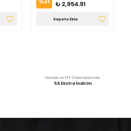
%
31
₺ 2,954.91
Sepete Ekle
Havale ve EFT Ödemelerinde
%5 Ekstra İndirim