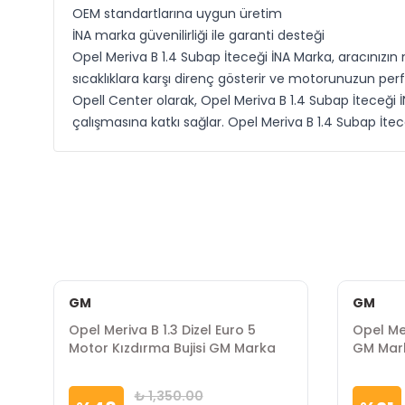
OEM standartlarına uygun üretim
İNA marka güvenilirliği ile garanti desteği
Opel Meriva B 1.4 Subap İteceği İNA Marka, aracınız
sıcaklıklara karşı direnç gösterir ve motorunuzun pe
Opell Center olarak, Opel Meriva B 1.4 Subap İteceği
çalışmasına katkı sağlar. Opel Meriva B 1.4 Subap İtec
GM
GM
t
Opel Meriva B 1.3 Dizel Euro 5
Opel Me
Motor Kızdırma Bujisi GM Marka
GM Mar
₺ 1,350.00