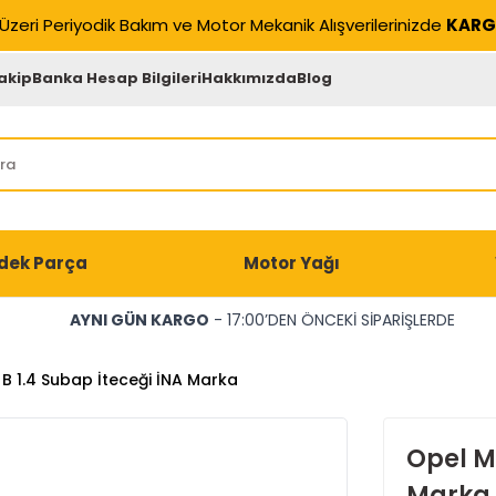
Üzeri Periyodik Bakım ve Motor Mekanik Alışverilerinizde
KARG
akip
Banka Hesap Bilgileri
Hakkımızda
Blog
dek Parça
Motor Yağı
AYNI GÜN KARGO
- 17:00’DEN ÖNCEKİ SİPARİŞLERDE
B 1.4 Subap İteceği İNA Marka
Opel Me
Marka