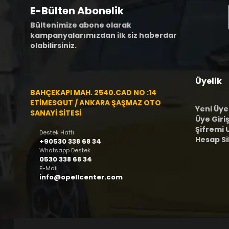
E-Bülten Abonelik
Bültenimize abone olarak
kampanyalarımızdan ilk siz haberdar
olabilirsiniz.
Üyelik
BAHÇEKAPI MAH. 2540.CAD NO :14
ETİMESGUT / ANKARA ŞAŞMAZ OTO
Yeni Üye
SANAYİ SİTESİ
Üye Giriş
Şifremi
Destek Hattı
Hesap S
+90530 338 68 34
Whatsapp Destek
0530 338 68 34
E-Mail
info@opellcenter.com