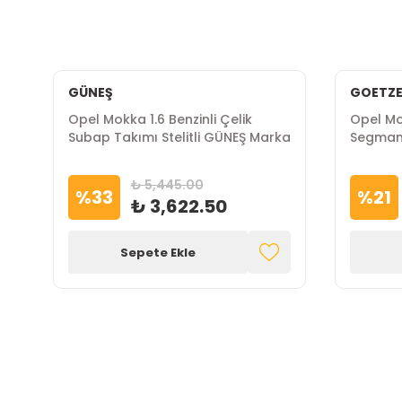
GÜNEŞ
GOETZ
Opel Mokka 1.6 Benzinli Çelik
Opel Mo
Subap Takımı Stelitli GÜNEŞ Marka
Segman 
NÜRAL 
₺ 5,445.00
%
33
%
21
₺ 3,622.50
Sepete Ekle