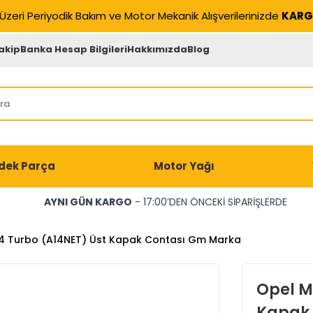
Üzeri Periyodik Bakım ve Motor Mekanik Alışverilerinizde
KARG
akip
Banka Hesap Bilgileri
Hakkımızda
Blog
dek Parça
Motor Yağı
AYNI GÜN KARGO
- 17:00’DEN ÖNCEKİ SİPARİŞLERDE
.4 Turbo (A14NET) Üst Kapak Contası Gm Marka
Opel M
Kapak 