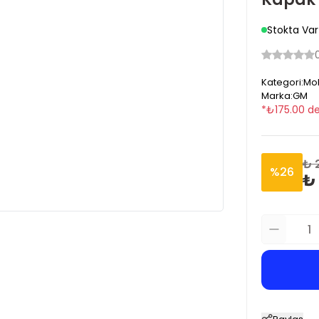
Stokta Var
Kategori
:
Mok
Marka
:
GM
*
₺
175.00
de
₺ 
%
26
₺ 