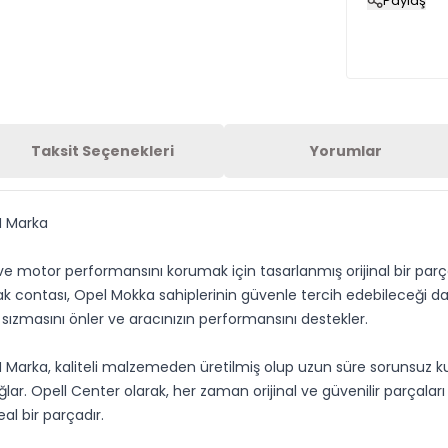
Paylaş
Taksit Seçenekleri
Yorumlar
M Marka
ve motor performansını korumak için tasarlanmış orijinal bir parç
ak contası, Opel Mokka sahiplerinin güvenle tercih edebileceği da
masını önler ve aracınızın performansını destekler.
Marka, kaliteli malzemeden üretilmiş olup uzun süre sorunsuz k
lar. Opell Center olarak, her zaman orijinal ve güvenilir parçalar
al bir parçadır.