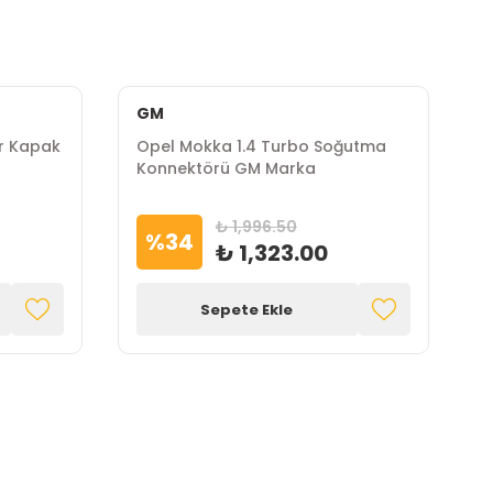
GM
ir Kapak
Opel Mokka 1.4 Turbo Soğutma
O
Konnektörü GM Marka
B
M
₺ 1,996.50
%
34
₺ 1,323.00
Sepete Ekle