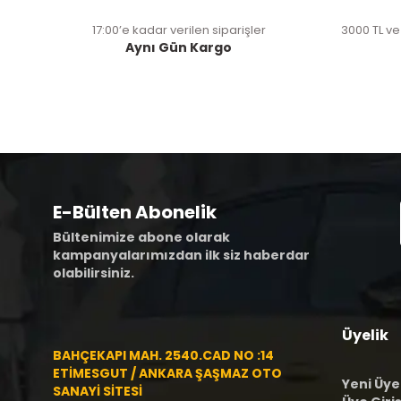
17:00’e kadar verilen siparişler
3000 TL ve
Aynı Gün Kargo
E-Bülten Abonelik
Bültenimize abone olarak
kampanyalarımızdan ilk siz haberdar
olabilirsiniz.
Üyelik
BAHÇEKAPI MAH. 2540.CAD NO :14
ETİMESGUT / ANKARA ŞAŞMAZ OTO
Yeni Üye
SANAYİ SİTESİ