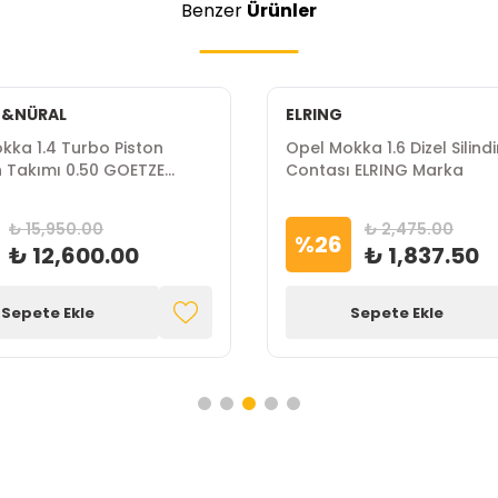
Benzer
Ürünler
E&NÜRAL
ELRING
kka 1.4 Turbo Piston
Opel Mokka 1.6 Dizel Silind
Takımı 0.50 GOETZE
Contası ELRING Marka
Marka
₺ 15,950.00
₺ 2,475.00
%
26
₺ 12,600.00
₺ 1,837.50
Sepete Ekle
Sepete Ekle