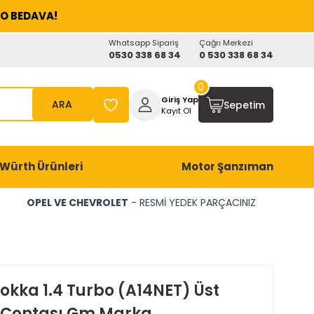
O BEDAVA!
Whatsapp Sipariş
Çağrı Merkezi
0530 338 68 34
0 530 338 68 34
0
Giriş Yap
ARA
Sepetim
Kayıt Ol
Würth Ürünleri
Motor Şanzıman
OPEL VE CHEVROLET
- RESMİ YEDEK PARÇACINIZ
okka 1.4 Turbo (A14NET) Üst
Contası Gm Marka