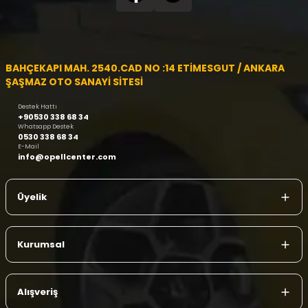
BAHÇEKAPI MAH. 2540.CAD NO :14 ETİMESGUT / ANKARA
ŞAŞMAZ OTO SANAYİ SİTESİ
Destek Hattı
+90530 338 68 34
Whatsapp Destek
0530 338 68 34
E-Mail
info@opellcenter.com
Üyelik
Kurumsal
Alışveriş