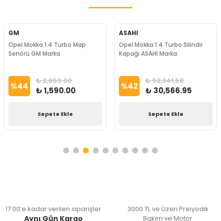
GM
ASAHI
Opel Mokka 1.4 Turbo Map
Opel Mokka 1.4 Turbo Silindir
Senörü GM Marka
Kapağı ASAHI Marka
₺ 2,850.00
₺ 52,341.58
%
44
%
42
₺ 1,590.00
₺ 30,566.95
Sepete Ekle
Sepete Ekle
17:00’e kadar verilen siparişler
3000 TL ve Üzeri Preiyodik
Aynı Gün Kargo
Bakım ve Motor