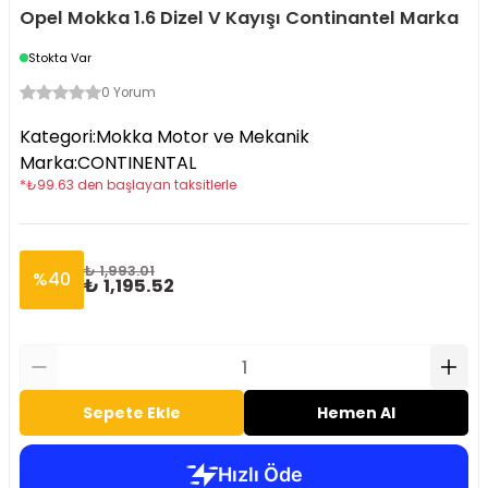
Opel Mokka 1.6 Dizel V Kayışı Continantel Marka
Stokta Var
0 Yorum
Kategori
:
Mokka Motor ve Mekanik
Marka
:
CONTINENTAL
*
₺
99.63
den başlayan taksitlerle
₺ 1,993.01
%
40
₺ 1,195.52
Sepete Ekle
Hemen Al