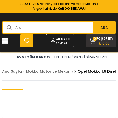
3000 TL ve Üzeri Periyodik Bakım ve Motor Mekanik
Alışverilerinizde
KARGO BEDAVA!
ARA
Sepetim
0
Giriş Yap
Kayıt Ol
₺ 0,00
AYNI GÜN KARGO
- 17:00’DEN ÖNCEKİ SİPARİŞLERDE
Ana Sayfa
Mokka Motor ve Mekanik
Opel Mokka 1.6 Dizel