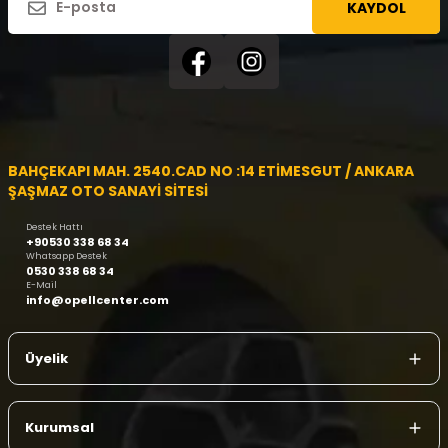
KAYDOL
BAHÇEKAPI MAH. 2540.CAD NO :14 ETİMESGUT / ANKARA
ŞAŞMAZ OTO SANAYİ SİTESİ
Destek Hattı
+90530 338 68 34
Whatsapp Destek
0530 338 68 34
E-Mail
info@opellcenter.com
Üyelik
Kurumsal