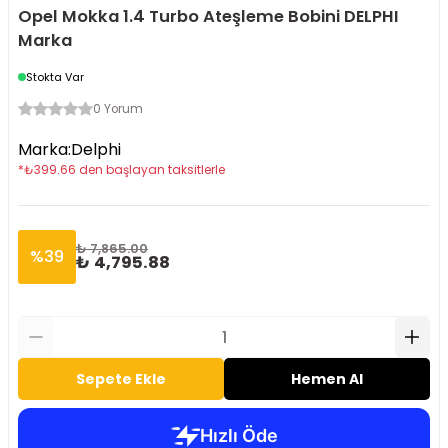
Opel Mokka 1.4 Turbo Ateşleme Bobini DELPHI
Marka
Stokta Var
0 Yorum
Marka
:
Delphi
*
₺
399.66
den başlayan taksitlerle
₺ 7,865.00
%
39
₺ 4,795.88
Sepete Ekle
Hemen Al