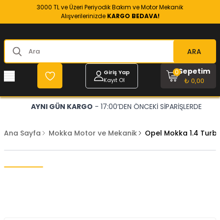
3000 TL ve Üzeri Periyodik Bakım ve Motor Mekanik
Alışverilerinizde
KARGO BEDAVA!
ARA
Sepetim
0
Giriş Yap
Kayıt Ol
₺ 0,00
AYNI GÜN KARGO
- 17:00’DEN ÖNCEKİ SİPARİŞLERDE
Ana Sayfa
Mokka Motor ve Mekanik
Opel Mokka 1.4 Turb