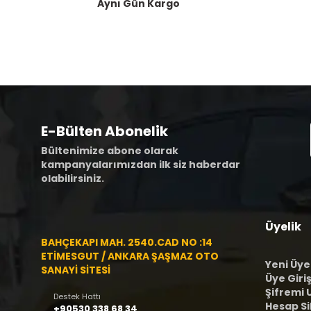
Aynı Gün Kargo
E-Bülten Abonelik
Bültenimize abone olarak
kampanyalarımızdan ilk siz haberdar
olabilirsiniz.
Üyelik
BAHÇEKAPI MAH. 2540.CAD NO :14
ETİMESGUT / ANKARA ŞAŞMAZ OTO
Yeni Üye
SANAYİ SİTESİ
Üye Giriş
Şifremi
Destek Hattı
Hesap S
+90530 338 68 34