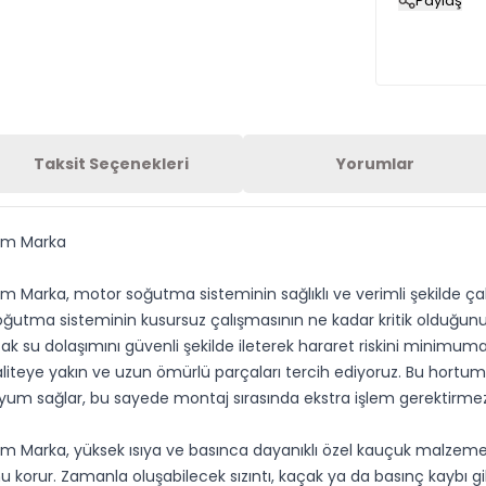
Paylaş
Taksit Seçenekleri
Yorumlar
 Gm Marka
 Marka, motor soğutma sisteminin sağlıklı ve verimli şekilde çal
soğutma sisteminin kusursuz çalışmasının ne kadar kritik olduğunu 
 su dolaşımını güvenli şekilde ileterek hararet riskini minimuma i
 kaliteye yakın ve uzun ömürlü parçaları tercih ediyoruz. Bu hor
ir uyum sağlar, bu sayede montaj sırasında ekstra işlem gerektirme
m Marka, yüksek ısıya ve basınca dayanıklı özel kauçuk malzemede
u korur. Zamanla oluşabilecek sızıntı, kaçak ya da basınç kaybı g