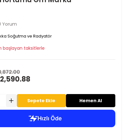
0 Yorum
kka Soğutma ve Radyatör
 başlayan taksitlerle
3,872.00
 2,590.88
Sepete Ekle
Hemen Al