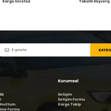
Kargo Ücretsiz
Taksitli Alışveriş
KAYDO
Kurumsal
lik
İletişim
i
İletişim Formu
 Unuttum
Kargo Takip
ilme Formu