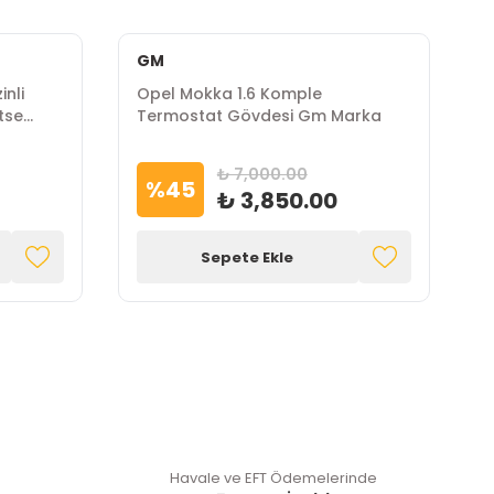
GM
İ
nli
Opel Mokka 1.6 Komple
O
tse
Termostat Gövdesi Gm Marka
M
₺ 7,000.00
%
45
₺ 3,850.00
Sepete Ekle
Havale ve EFT Ödemelerinde