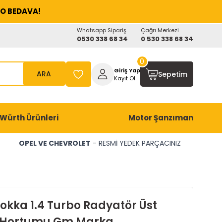
O BEDAVA!
Whatsapp Sipariş
Çağrı Merkezi
0530 338 68 34
0 530 338 68 34
0
Giriş Yap
ARA
Sepetim
Kayıt Ol
Würth Ürünleri
Motor Şanzıman
OPEL VE CHEVROLET
- RESMİ YEDEK PARÇACINIZ
okka 1.4 Turbo Radyatör Üst
) Hortumu Gm Marka