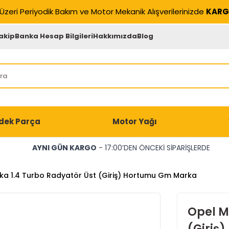
Üzeri Periyodik Bakım ve Motor Mekanik Alışverilerinizde
KARG
akip
Banka Hesap Bilgileri
Hakkımızda
Blog
dek Parça
Motor Yağı
AYNI GÜN KARGO
- 17:00’DEN ÖNCEKİ SİPARİŞLERDE
ka 1.4 Turbo Radyatör Üst (Giriş) Hortumu Gm Marka
Opel M
(Giriş