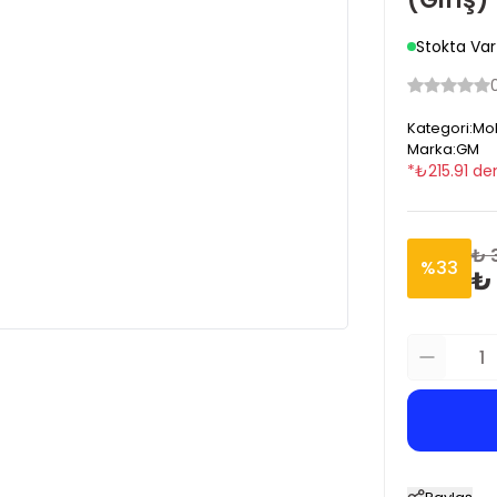
Stokta Var
Kategori
:
Mo
Marka
:
GM
*
₺
215.91
den
₺ 
%
33
₺