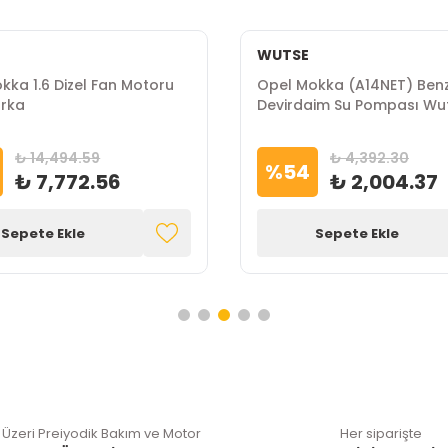
WUTSE
kka 1.6 Dizel Fan Motoru
Opel Mokka (A14NET) Benzi
arka
Devirdaim Su Pompası Wu
Marka
₺ 14,494.59
₺ 4,392.30
%
54
₺ 7,772.56
₺ 2,004.37
Sepete Ekle
Sepete Ekle
 Üzeri Preiyodik Bakım ve Motor
Her siparişte