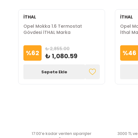
İTHAL
İTHAL
u
Opel Mokka 1.6 Termostat
Opel Mo
Gövdesi İTHAL Marka
İthal M
₺ 2,855.00
%
62
%
46
₺ 1,080.59
Sepete Ekle
17:00’e kadar verilen siparişler
3000 TL ve