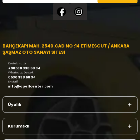
BAHÇEKAPI MAH. 2540.CAD NO :14 ETİMESGUT / ANKARA
ŞAŞMAZ OTO SANAYİ SİTESİ
Destek Hattı
+90530 338 68 34
Whatsapp Destek
0530 338 68 34
E-Mail
info@opellcenter.com
Üyelik
Kurumsal