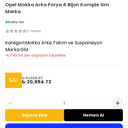
Opel Mokka Arka Porya 4 Bijon Komple Gm
Marka
Stokta Var
0 Yorum
Kategori
:
Mokka Arka Takım ve Süspansiyon
Marka
:
GM
*
₺
1749.56
den başlayan taksitlerle
₺ 31,326.37
%
33
₺ 20,994.73
Sepete Ekle
Hemen Al