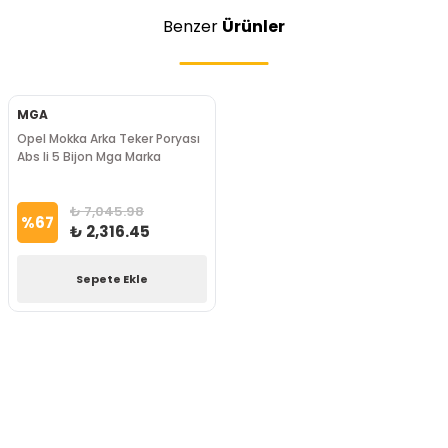
Benzer
Ürünler
MGA
Opel Mokka Arka Teker Poryası
Abs li 5 Bijon Mga Marka
₺ 7,045.98
%
67
₺ 2,316.45
Sepete Ekle