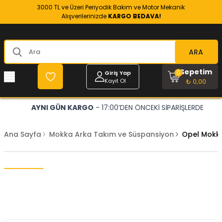
3000 TL ve Üzeri Periyodik Bakım ve Motor Mekanik
Alışverilerinizde
KARGO BEDAVA!
ARA
Sepetim
0
Giriş Yap
Kayıt Ol
₺ 0,00
AYNI GÜN KARGO
- 17:00’DEN ÖNCEKİ SİPARİŞLERDE
Ana Sayfa
Mokka Arka Takım ve Süspansiyon
Opel Mokka