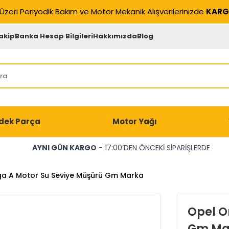
Üzeri Periyodik Bakım ve Motor Mekanik Alışverilerinizde
KARG
akip
Banka Hesap Bilgileri
Hakkımızda
Blog
dek Parça
Motor Yağı
AYNI GÜN KARGO
- 17:00’DEN ÖNCEKİ SİPARİŞLERDE
a A Motor Su Seviye Müşürü Gm Marka
Opel O
Gm Ma