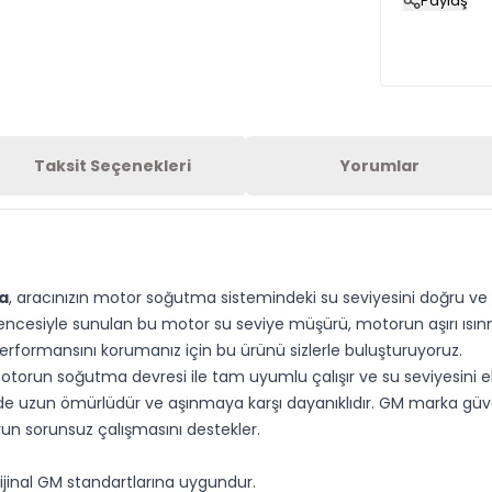
Paylaş
Taksit Seçenekleri
Yorumlar
a
, aracınızın motor soğutma sistemindeki su seviyesini doğru ve g
encesiyle sunulan bu motor su seviye müşürü, motorun aşırı ısı
 performansını korumanız için bu ürünü sizlerle buluşturuyoruz.
n soğutma devresi ile tam uyumlu çalışır ve su seviyesini elektr
nde uzun ömürlüdür ve aşınmaya karşı dayanıklıdır. GM marka gü
run sorunsuz çalışmasını destekler.
inal GM standartlarına uygundur.