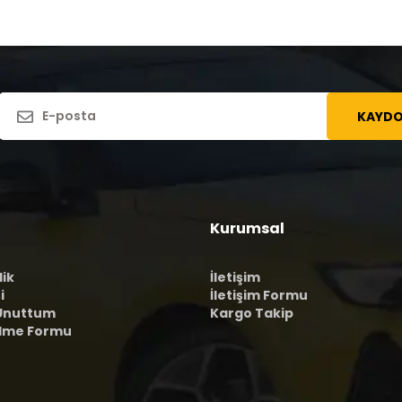
KAYDO
Kurumsal
lik
İletişim
i
İletişim Formu
 Unuttum
Kargo Takip
ilme Formu