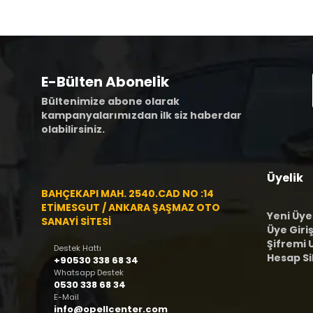
E-Bülten Abonelik
Bültenimize abone olarak
kampanyalarımızdan ilk siz haberdar
olabilirsiniz.
Üyelik
BAHÇEKAPI MAH. 2540.CAD NO :14
ETİMESGUT / ANKARA ŞAŞMAZ OTO
Yeni Üye
SANAYİ SİTESİ
Üye Giriş
Şifremi
Destek Hattı
Hesap S
+90530 338 68 34
Whatsapp Destek
0530 338 68 34
E-Mail
info@opellcenter.com