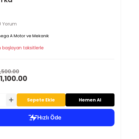
0 Yorum
ga A Motor ve Mekanik
 başlayan taksitlerle
1,500.00
1,100.00
Sepete Ekle
Hemen Al