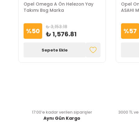
Opel Omega A Ön Helezon Yay
Opel Om
Takımı Bsg Marka
ASAHI 
₺ 3,153.18
%
50
%
57
₺ 1,576.81
Sepete Ekle
17:00’e kadar verilen siparişler
3000 TL ve
Aynı Gün Kargo