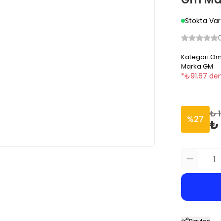
Stokta Var
Kategori
:
Ome
Marka
:
GM
*
₺
91.67
den
₺ 
%
27
₺ 