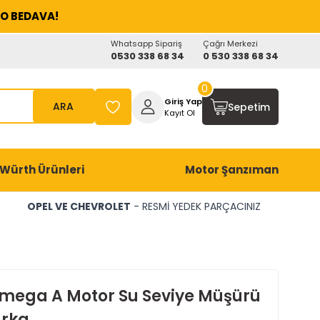
O BEDAVA!
Whatsapp Sipariş
Çağrı Merkezi
0530 338 68 34
0 530 338 68 34
0
Giriş Yap
ARA
Sepetim
Kayıt Ol
Würth Ürünleri
Motor Şanzıman
OPEL VE CHEVROLET
- RESMİ YEDEK PARÇACINIZ
mega A Motor Su Seviye Müşürü
rka