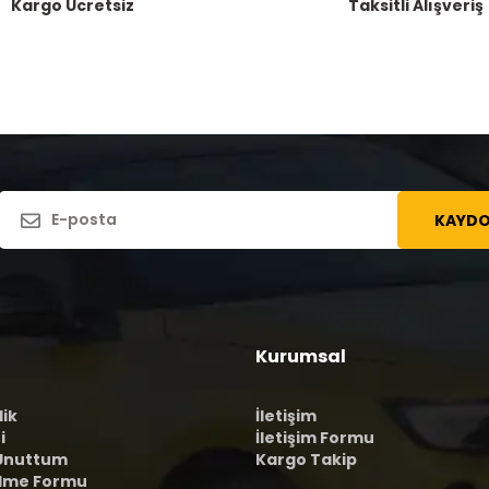
Kargo Ücretsiz
Taksitli Alışveriş
KAYDO
Kurumsal
lik
İletişim
i
İletişim Formu
 Unuttum
Kargo Takip
ilme Formu