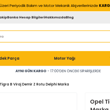
Üzeri Periyodik Bakım ve Motor Mekanik Alışverilerinizde
KARG
akip
Banka Hesap Bilgileri
Hakkımızda
Blog
dek Parça
Motor Yağı
AYNI GÜN KARGO
- 17:00’DEN ÖNCEKİ SİPARİŞLERDE
Tigra B Viraj Demir Z Rotu Delphi Marka
Opel Ti
Marka