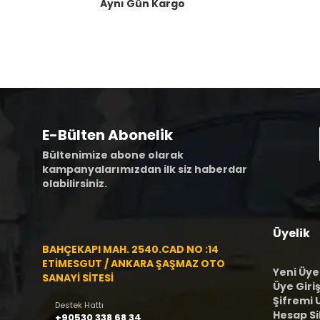
Aynı Gün Kargo
E-Bülten Abonelik
Bültenimize abone olarak
kampanyalarımızdan ilk siz haberdar
olabilirsiniz.
Üyelik
BAHÇEKAPI MAH. 2540.CAD NO :14
ETİMESGUT / ANKARA ŞAŞMAZ OTO
Yeni Üye
SANAYİ SİTESİ
Üye Giriş
Şifremi
Destek Hattı
Hesap S
+90530 338 68 34