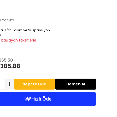
0 Yorum
ra B Ön Takım ve Süspansiyon
i
 başlayan taksitlerle
665.50
 385.88
Sepete Ekle
Hemen Al