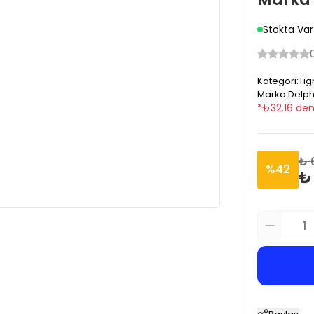
Stokta Var
Kategori
:
Tig
Marka
:
Delph
*
₺
32.16
den
₺ 
%
42
₺