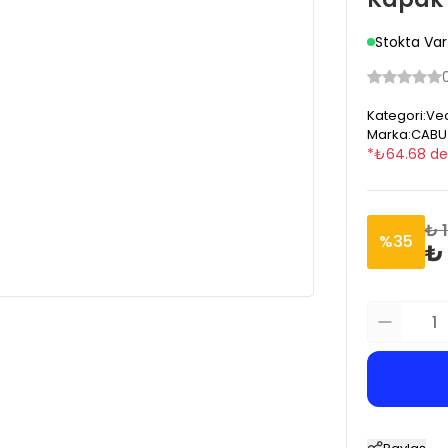
Stokta Var
Kategori
:
Vec
Marka
:
CABU
*
₺
64.68
de
₺ 1
%
35
₺ 