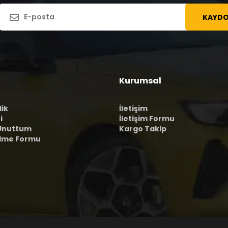
KAYDO
Kurumsal
lik
İletişim
i
İletişim Formu
 Unuttum
Kargo Takip
ilme Formu