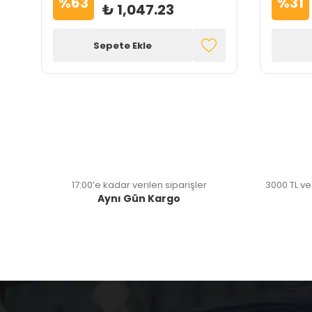
%
63
%
31
₺ 1,047.23
Sepete Ekle
17:00’e kadar verilen siparişler
3000 TL ve
Aynı Gün Kargo