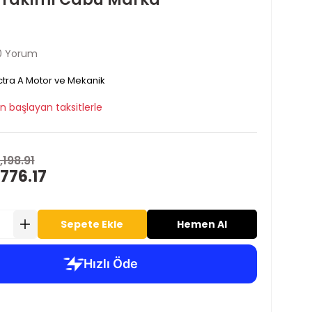
0 Yorum
tra A Motor ve Mekanik
n başlayan taksitlerle
,198.91
776.17
Sepete Ekle
Hemen Al