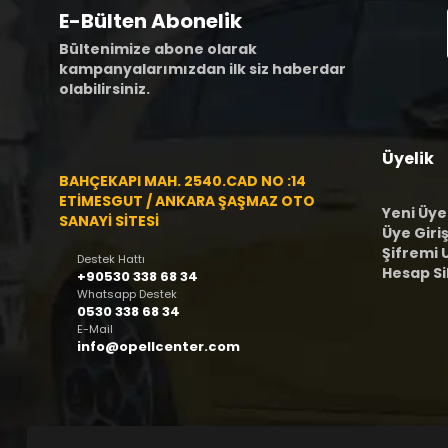
E-Bülten Abonelik
Bültenimize abone olarak
kampanyalarımızdan ilk siz haberdar
olabilirsiniz.
Üyelik
BAHÇEKAPI MAH. 2540.CAD NO :14
ETİMESGUT / ANKARA ŞAŞMAZ OTO
Yeni Üye
SANAYİ SİTESİ
Üye Giriş
Şifremi
Destek Hattı
Hesap S
+90530 338 68 34
Whatsapp Destek
0530 338 68 34
E-Mail
info@opellcenter.com