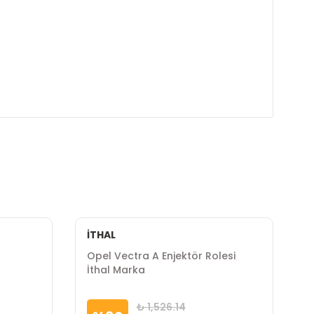
İTHAL
V
Opel Vectra A Enjektör Rolesi
O
İthal Marka
O
₺ 1,526.14