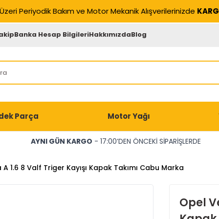
Üzeri Periyodik Bakım ve Motor Mekanik Alışverilerinizde
KARG
akip
Banka Hesap Bilgileri
Hakkımızda
Blog
dek Parça
Motor Yağı
AYNI GÜN KARGO
- 17:00’DEN ÖNCEKİ SİPARİŞLERDE
 A 1.6 8 Valf Triger Kayışı Kapak Takımı Cabu Marka
Opel Ve
Kapak 