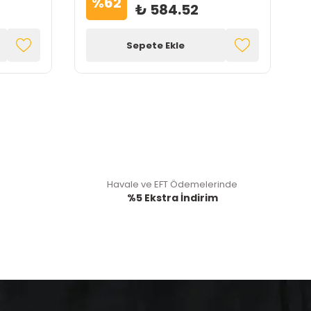
%
62
₺ 584.52
Sepete Ekle
Havale ve EFT Ödemelerinde
%5 Ekstra İndirim