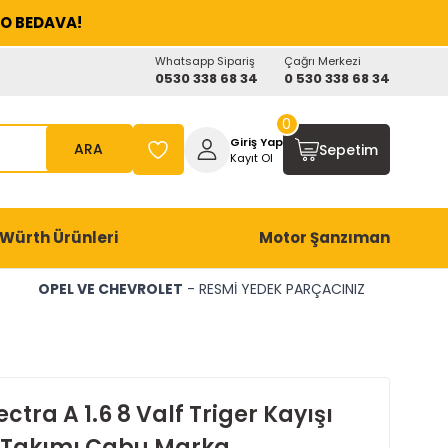
O BEDAVA!
Whatsapp Sipariş
Çağrı Merkezi
0530 338 68 34
0 530 338 68 34
0
Giriş Yap
ARA
Sepetim
Kayıt Ol
Würth Ürünleri
Motor Şanzıman
OPEL VE CHEVROLET
- RESMİ YEDEK PARÇACINIZ
ctra A 1.6 8 Valf Triger Kayışı
Takımı Cabu Marka