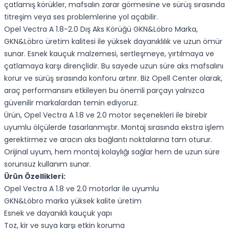
çatlamış körükler, mafsalın zarar görmesine ve sürüş sırasında
titreşim veya ses problemlerine yol açabilir.
Opel Vectra A 1.8-2.0 Dış Aks Körüğü GKN&Löbro Marka,
GKN&Löbro üretim kalitesi ile yüksek dayanıklılık ve uzun ömür
sunar. Esnek kauçuk malzemesi, sertleşmeye, yırtılmaya ve
çatlamaya karşı dirençlidir. Bu sayede uzun süre aks mafsalını
korur ve sürüş sırasında konforu artırır. Biz Opell Center olarak,
araç performansını etkileyen bu önemli parçayı yalnızca
güvenilir markalardan temin ediyoruz.
Ürün, Opel Vectra A 1.8 ve 2.0 motor seçenekleri ile birebir
uyumlu ölçülerde tasarlanmıştır. Montaj sırasında ekstra işlem
gerektirmez ve aracın aks bağlantı noktalarına tam oturur.
Orijinal uyum, hem montaj kolaylığı sağlar hem de uzun süre
sorunsuz kullanım sunar.
Ürün Özellikleri:
Opel Vectra A 1.8 ve 2.0 motorlar ile uyumlu
GKN&Löbro marka yüksek kalite üretim
Esnek ve dayanıklı kauçuk yapı
Toz, kir ve suya karşı etkin koruma