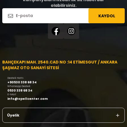
olabilirsiniz.
KAYDOL
BAHÇEKAPI MAH. 2540.CAD NO :14 ETİMESGUT / ANKARA
ŞAŞMAZ OTO SANAYİ SİTESİ
Destek Hattı
+90530 338 68 34
Whatsapp Destek
0530 338 68 34
E-Mail
info@opellcenter.com
Üyelik