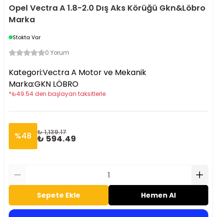
Opel Vectra A 1.8-2.0 Dış Aks Körüğü Gkn&Löbro
Marka
Stokta Var
0 Yorum
Kategori
:
Vectra A Motor ve Mekanik
Marka
:
GKN LÖBRO
*
₺
49.54
den başlayan taksitlerle
₺ 1,139.17
%
48
₺ 594.49
Sepete Ekle
Hemen Al