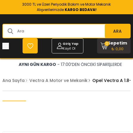
3000 TL ve Üzeri Periyodik Bakım ve Motor Mekanik
Alışverilerinizde
KARGO BEDAVA!
ARA
Sepetim
0
Giriş Yap
Kayıt Ol
₺ 0,00
AYNI GÜN KARGO
- 17:00’DEN ÖNCEKİ SİPARİŞLERDE
Ana Sayfa
Vectra A Motor ve Mekanik
Opel Vectra A 1.8