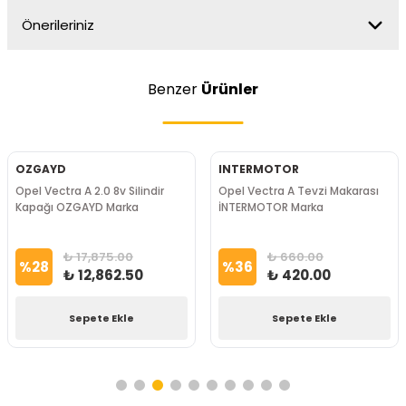
Önerileriniz
Benzer
Ürünler
OZGAYD
INTERMOTOR
Opel Vectra A 2.0 8v Silindir
Opel Vectra A Tevzi Makarası
Kapağı OZGAYD Marka
İNTERMOTOR Marka
₺ 17,875.00
₺ 660.00
%
28
%
36
₺ 12,862.50
₺ 420.00
Sepete Ekle
Sepete Ekle