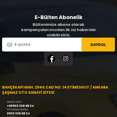
E-Bülten Abonelik
Bültenimize abone olarak
kampanyalarımızdan ilk siz haberdar
olabilirsiniz.
KAYDOL
BAHÇEKAPI MAH. 2540.CAD NO :14 ETİMESGUT / ANKARA
ŞAŞMAZ OTO SANAYİ SİTESİ
Destek Hattı
+90530 338 68 34
Whatsapp Destek
0530 338 68 34