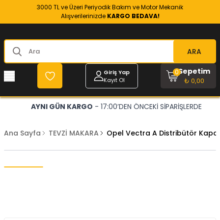
3000 TL ve Üzeri Periyodik Bakım ve Motor Mekanik
Alışverilerinizde
KARGO BEDAVA!
ARA
Sepetim
0
Giriş Yap
Kayıt Ol
₺ 0,00
AYNI GÜN KARGO
- 17:00’DEN ÖNCEKİ SİPARİŞLERDE
Ana Sayfa
TEVZİ MAKARA
Opel Vectra A Distribütör Kap