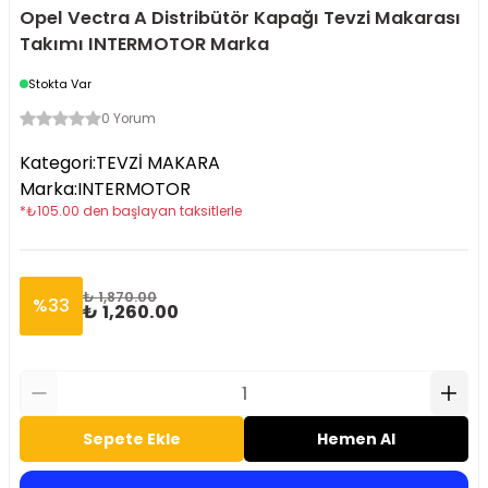
Opel Vectra A Distribütör Kapağı Tevzi Makarası
Takımı INTERMOTOR Marka
Stokta Var
0 Yorum
Kategori
:
TEVZİ MAKARA
Marka
:
INTERMOTOR
*
₺
105.00
den başlayan taksitlerle
₺ 1,870.00
%
33
₺ 1,260.00
Sepete Ekle
Hemen Al