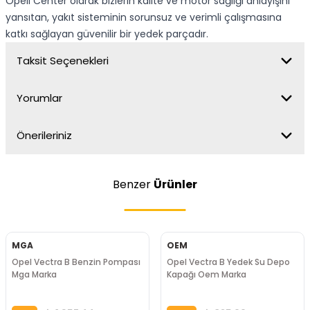
Opell Center olarak bizlerin kalite ve motor sağlığı anlayışını
yansıtan, yakıt sisteminin sorunsuz ve verimli çalışmasına
katkı sağlayan güvenilir bir yedek parçadır.
Taksit Seçenekleri
Yorumlar
Önerileriniz
Benzer
Ürünler
MGA
OEM
Opel Vectra B Benzin Pompası
Opel Vectra B Yedek Su Depo
Mga Marka
Kapağı Oem Marka