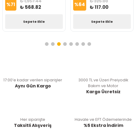
₺ 1,957.44
₺ 325.00
%
71
%
64
₺ 568.82
₺ 117.00
Sepete Ekle
Sepete Ekle
17:00’e kadar verilen siparişler
3000 TL ve Üzeri Preiyodik
Aynı Gün Kargo
Bakım ve Motor
Kargo Ücretsiz
Her siparişte
Havale ve EFT Ödemelerinde
Taksitli Alışveriş
%5 Ekstra İndirim