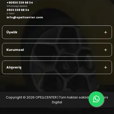
+90530 338 68 34
Whatsapp Destek
0530 338 68 34
E-Mail
info@opellcenter.com
Üyelik
Kurumsal
Alışveriş
Copyright © 2026 OPELLCENTER | Tüm hakları saklıdır.
| Reliefers
Digital