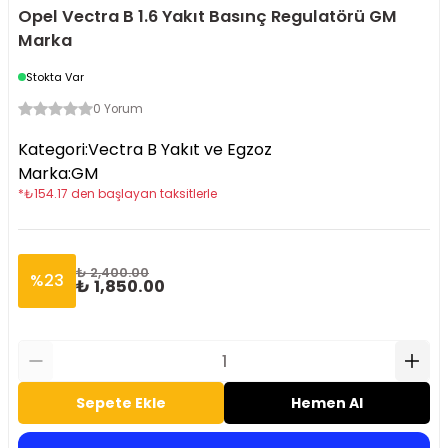
Opel Vectra B 1.6 Yakıt Basınç Regulatörü GM
Marka
Stokta Var
0 Yorum
Kategori
:
Vectra B Yakıt ve Egzoz
Marka
:
GM
*
₺
154.17
den başlayan taksitlerle
₺ 2,400.00
%
23
₺ 1,850.00
Sepete Ekle
Hemen Al