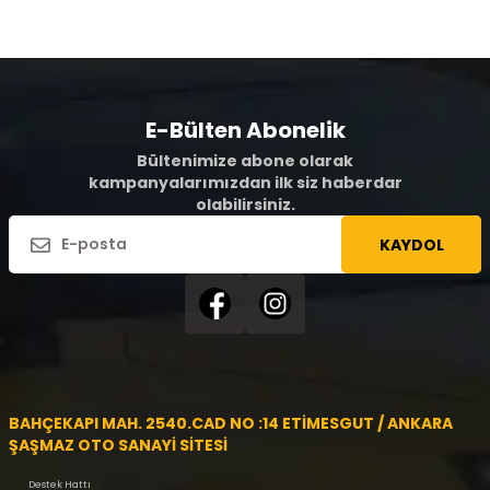
E-Bülten Abonelik
Bültenimize abone olarak
kampanyalarımızdan ilk siz haberdar
olabilirsiniz.
KAYDOL
BAHÇEKAPI MAH. 2540.CAD NO :14 ETİMESGUT / ANKARA
ŞAŞMAZ OTO SANAYİ SİTESİ
Destek Hattı