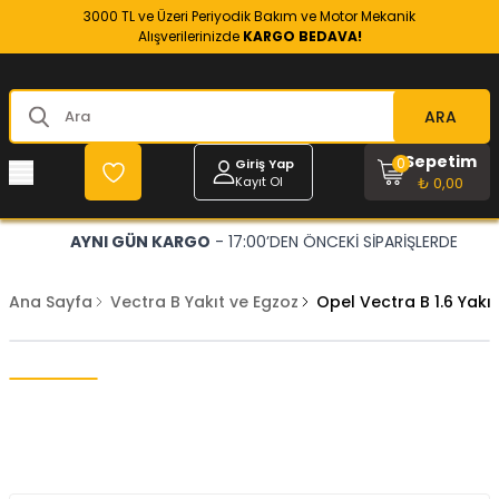
3000 TL ve Üzeri Periyodik Bakım ve Motor Mekanik
Alışverilerinizde
KARGO BEDAVA!
ARA
Sepetim
0
Giriş Yap
Kayıt Ol
₺ 0,00
AYNI GÜN KARGO
- 17:00’DEN ÖNCEKİ SİPARİŞLERDE
Ana Sayfa
Vectra B Yakıt ve Egzoz
Opel Vectra B 1.6 Yak