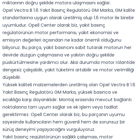
miktarının doğru şekilde motora ulaşmasını sağlar.
Opel Vectra B 1.6 Yakıt Basınç Regulatörü GM Marka, GM kalite
standartlarına uygun olarak üretilmiş olup 1.6 motor ile birebir
uyumludur. Opell Center olarak biz, yakıt basınç
regülatörünün motor performansı, yakıt ekonomisi ve
emisyon değerleri açısından ne kadar önemli olduğunu
biliyoruz. Bu parça, yakıt basıncını sabit tutarak motorun her
devirde düzgün çalışmasına ve yakıtın doğru şekilde
püskürtülmesine yardımcı olur. Aksi durumda motor rölantide
dengesiz çalışabilir, yakıt tüketimi artabilir ve motor verimliliği
düşebilir.
Yüksek kaliteli malzemelerden üretilmiş olan Opel Vectra B 1.6
Yakıt Basınç Regulatörü GM Marka, yüksek basınca ve
sıcaklığa karşı dayanıklıdır. Montaj sırasında mevcut bağlantı
noktalarına tam uyum sağlar ve ek işlem veya tadilat
gerektirmez. Opell Center olarak biz, bu parçanın uyumu
sayesinde kullanıcıların hem güvenli hem de sorunsuz bir
sürüş deneyimi yaşayacağını vurguluyoruz.
Yakıt basınç regülatörünün sağlıklı çalışması, motor