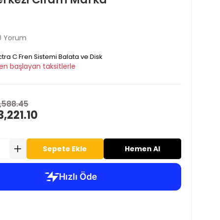
0 Yorum
tra C Fren Sistemi Balata ve Disk
en başlayan taksitlerle
,588.45
3,221.10
Sepete Ekle
Hemen Al