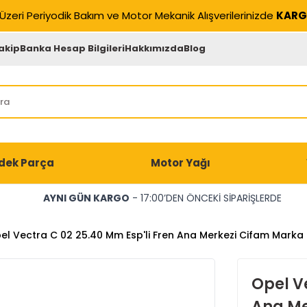
Üzeri Periyodik Bakım ve Motor Mekanik Alışverilerinizde
KARG
akip
Banka Hesap Bilgileri
Hakkımızda
Blog
dek Parça
Motor Yağı
AYNI GÜN KARGO
- 17:00’DEN ÖNCEKİ SİPARİŞLERDE
el Vectra C 02 25.40 Mm Esp'li Fren Ana Merkezi Cifam Marka
Opel Ve
Ana Me