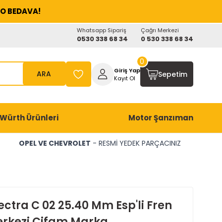
O BEDAVA!
Whatsapp Sipariş
Çağrı Merkezi
0530 338 68 34
0 530 338 68 34
0
Giriş Yap
ARA
Sepetim
Kayıt Ol
Würth Ürünleri
Motor Şanzıman
OPEL VE CHEVROLET
- RESMİ YEDEK PARÇACINIZ
ctra C 02 25.40 Mm Esp'li Fren
rkezi Cifam Marka