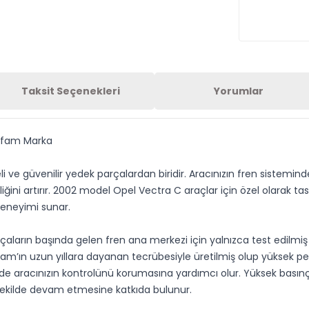
Taksit Seçenekleri
Yorumlar
Cifam Marka
 ve güvenilir yedek parçalardan biridir. Aracınızın fren sisteminde
iğini artırır. 2002 model Opel Vectra C araçlar için özel olarak t
 deneyimi sunar.
aların başında gelen fren ana merkezi için yalnızca test edilmiş 
am’ın uzun yıllara dayanan tecrübesiyle üretilmiş olup yüksek pe
e aracınızın kontrolünü korumasına yardımcı olur. Yüksek basınç
 şekilde devam etmesine katkıda bulunur.