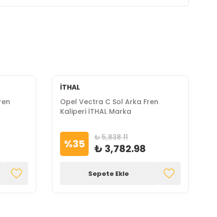
İTHAL
ren
Opel Vectra C Sol Arka Fren
Kaliperi İTHAL Marka
₺ 5,838.11
%
35
₺ 3,782.98
Sepete Ekle