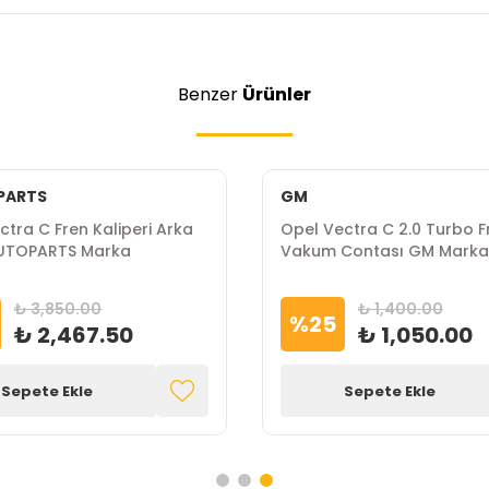
Benzer
Ürünler
PARTS
GM
ctra C Fren Kaliperi Arka
Opel Vectra C 2.0 Turbo F
UTOPARTS Marka
Vakum Contası GM Marka
₺ 3,850.00
₺ 1,400.00
%
25
₺ 2,467.50
₺ 1,050.00
Sepete Ekle
Sepete Ekle