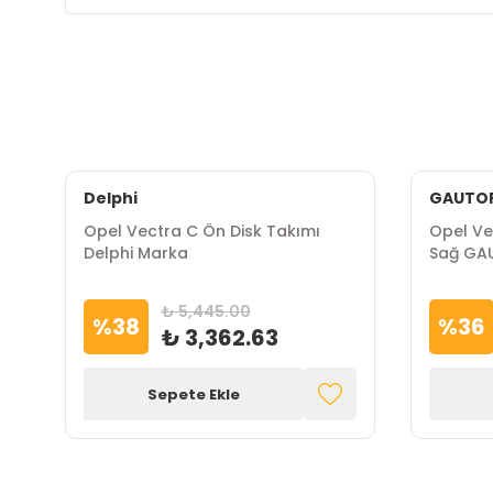
Delphi
GAUTO
Opel Vectra C Ön Disk Takımı
Opel Ve
Delphi Marka
Sağ GA
₺ 5,445.00
%
38
%
36
₺ 3,362.63
Sepete Ekle