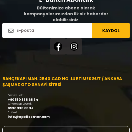
Bültenimize abone olarak
kampanyalarımızdan ilk siz haberdar
olabilirsiniz.
KAYDOL
BAHÇEKAPI MAH. 2540.CAD NO :14 ETİMESGUT / ANKARA
ŞAŞMAZ OTO SANAYİ SİTESİ
Destek Hattı
+90530 338 68 34
Whatsapp Destek
0530 338 68 34
E-Mail
info@opellcenter.com