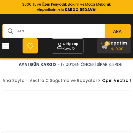
3000 TL ve Üzeri Periyodik Bakım ve Motor Mekanik
Alışverilerinizde
KARGO BEDAVA!
ARA
Sepetim
0
Giriş Yap
Kayıt Ol
₺ 0,00
AYNI GÜN KARGO
- 17:00’DEN ÖNCEKİ SİPARİŞLERDE
Ana Sayfa
Vectra C Soğutma ve Radyatör
Opel Vectra C