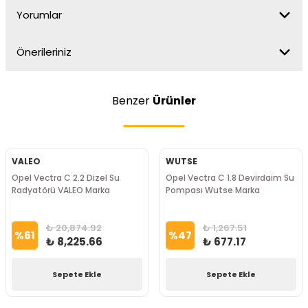
Yorumlar
Önerileriniz
Benzer
Ürünler
VALEO
WUTSE
Opel Vectra C 2.2 Dizel Su
Opel Vectra C 1.8 Devirdaim Su
Radyatörü VALEO Marka
Pompası Wutse Marka
₺ 20,874.92
₺ 1,267.51
%
61
%
47
₺ 8,225.66
₺ 677.17
Sepete Ekle
Sepete Ekle