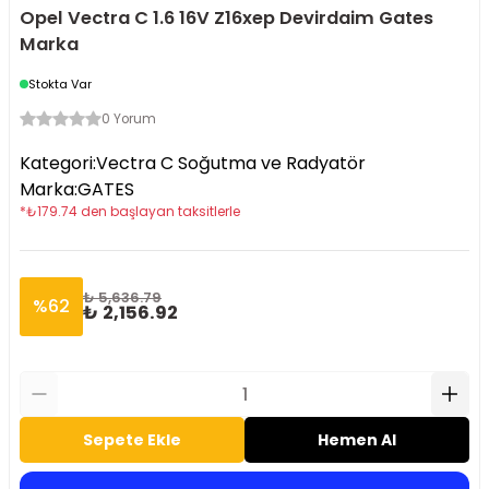
Opel Vectra C 1.6 16V Z16xep Devirdaim Gates
Marka
Stokta Var
0 Yorum
Kategori
:
Vectra C Soğutma ve Radyatör
Marka
:
GATES
*
₺
179.74
den başlayan taksitlerle
₺ 5,636.79
%
62
₺ 2,156.92
Sepete Ekle
Hemen Al