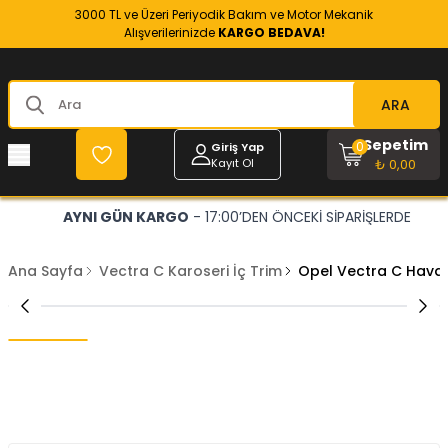
3000 TL ve Üzeri Periyodik Bakım ve Motor Mekanik
Alışverilerinizde
KARGO BEDAVA!
ARA
Sepetim
0
Giriş Yap
Kayıt Ol
₺ 0,00
AYNI GÜN KARGO
- 17:00’DEN ÖNCEKİ SİPARİŞLERDE
Ana Sayfa
Vectra C Karoseri İç Trim
Opel Vectra C Haval