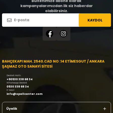
Bültenimize abone olarak
kampanyalarımızdan ilk siz haberdar
olabilirsiniz.
KAYDOL
BAHÇEKAPI MAH. 2540.CAD NO :14 ETİMESGUT / ANKARA
ŞAŞMAZ OTO SANAYİ SİTESİ
Destek Hattı
+90530 338 68 34
Whatsapp Destek
0530 338 68 34
E-Mail
info@opellcenter.com
Üyelik