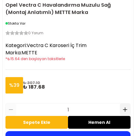
Opel Vectra C Havalandırma Muzulu Sağ
(Montaj Anlatımlı) METTE Marka
Stokta Var
0 Yorum
Kategori
:
Vectra C Karoseri İç Trim
Marka
:
METTE
*
₺
15.64
den başlayan taksitlerle
₺ 307.10
%
39
₺ 187.68
Sepete Ekle
Hemen Al