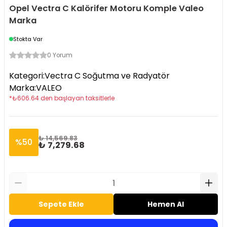
Opel Vectra C Kalörifer Motoru Komple Valeo
Marka
Stokta Var
0 Yorum
Kategori
:
Vectra C Soğutma ve Radyatör
Marka
:
VALEO
*
₺
606.64
den başlayan taksitlerle
₺ 14,569.83
%
50
₺ 7,279.68
Sepete Ekle
Hemen Al