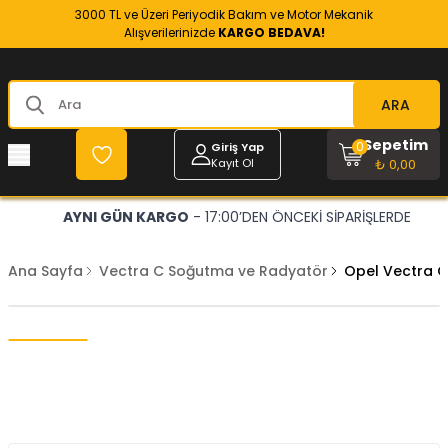
3000 TL ve Üzeri Periyodik Bakım ve Motor Mekanik
Alışverilerinizde
KARGO BEDAVA!
ARA
Sepetim
0
Giriş Yap
Kayıt Ol
₺ 0,00
AYNI GÜN KARGO
- 17:00’DEN ÖNCEKİ SİPARİŞLERDE
Ana Sayfa
Vectra C Soğutma ve Radyatör
Opel Vectra C