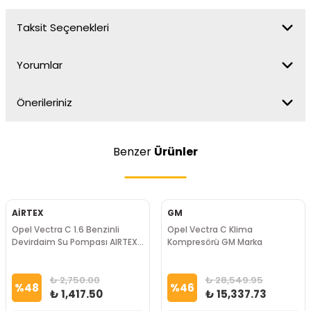
Taksit Seçenekleri
Yorumlar
Önerileriniz
Benzer
Ürünler
AİRTEX
GM
Opel Vectra C 1.6 Benzinli
Opel Vectra C Klima
Devirdaim Su Pompası AIRTEX
Kompresörü GM Marka
Marka
₺ 2,750.00
₺ 28,549.95
%
48
%
46
₺ 1,417.50
₺ 15,337.73