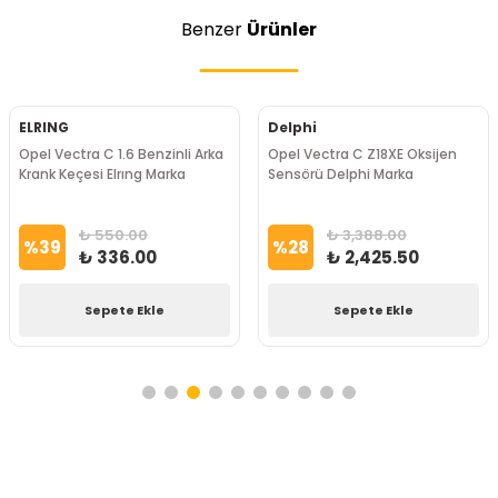
Benzer
Ürünler
ELRING
Delphi
Opel Vectra C 1.6 Benzinli Arka
Opel Vectra C Z18XE Oksijen
Krank Keçesi Elrıng Marka
Sensörü Delphi Marka
₺ 550.00
₺ 3,388.00
%
39
%
28
₺ 336.00
₺ 2,425.50
Sepete Ekle
Sepete Ekle