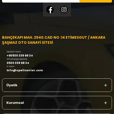
BAHÇEKAPI MAH. 2540.CAD NO :14 ETİMESGUT / ANKARA
ŞAŞMAZ OTO SANAYİ SİTESİ
Destek Hattı
+90530 338 68 34
Whatsapp Destek
0530 338 68 34
E-Mail
info@opellcenter.com
Üyelik
Kurumsal