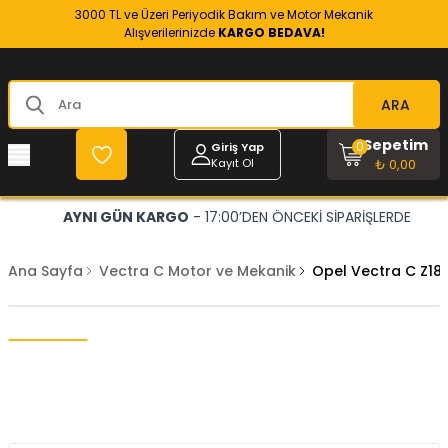
3000 TL ve Üzeri Periyodik Bakım ve Motor Mekanik
Alışverilerinizde
KARGO BEDAVA!
ARA
Sepetim
0
Giriş Yap
Kayıt Ol
₺ 0,00
AYNI GÜN KARGO
- 17:00’DEN ÖNCEKİ SİPARİŞLERDE
Ana Sayfa
Vectra C Motor ve Mekanik
Opel Vectra C Z18