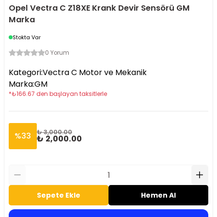
Opel Vectra C Z18XE Krank Devir Sensörü GM
Marka
Stokta Var
0 Yorum
Kategori
:
Vectra C Motor ve Mekanik
Marka
:
GM
*
₺
166.67
den başlayan taksitlerle
₺ 3,000.00
%
33
₺ 2,000.00
Sepete Ekle
Hemen Al