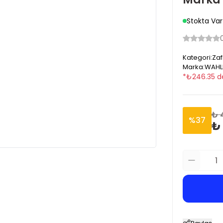
Stokta Var
Kategori
:
Zaf
Marka
:
WAHL
*
₺
246.35
d
₺ 
%
37
₺