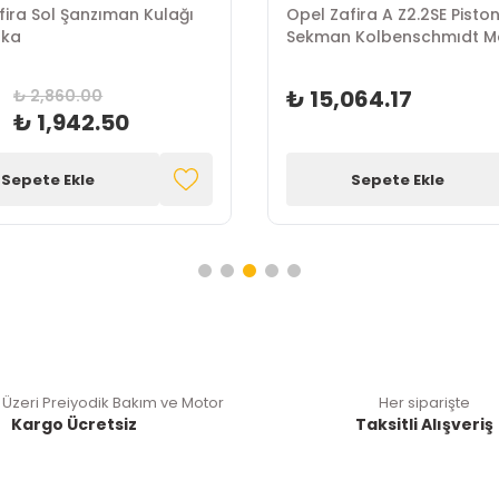
fira Sol Şanzıman Kulağı
Opel Zafira A Z2.2SE Pisto
rka
Sekman Kolbenschmıdt M
₺ 15,064.17
₺ 2,860.00
₺ 1,942.50
Sepete Ekle
Sepete Ekle
 Üzeri Preiyodik Bakım ve Motor
Her siparişte
Kargo Ücretsiz
Taksitli Alışveriş