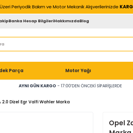
Üzeri Periyodik Bakım ve Motor Mekanik Alışverilerinizde
KARG
akip
Banka Hesap Bilgileri
Hakkımızda
Blog
dek Parça
Motor Yağı
AYNI GÜN KARGO
- 17:00’DEN ÖNCEKİ SİPARİŞLERDE
 2.0 Dizel Egr Valfi Wahler Marka
Opel Za
Marka