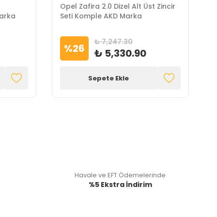
n
Opel Zafira 2.0 Dizel Alt Üst Zincir
O
arka
Seti Komple AKD Marka
R
₺ 7,247.30
%
26
₺ 5,330.90
Sepete Ekle
Havale ve EFT Ödemelerinde
%5 Ekstra İndirim