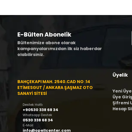
E-Bülten Abonelik
Bültenimize abone olarak
kampanyalarımızdan ilk siz haberdar
olabilirsiniz.
Üyelik
BAHÇEKAPI MAH. 2540.CAD NO :14
ETİMESGUT / ANKARA ŞAŞMAZ OTO
Yeni Üye
SANAYİ SİTESİ
Üye Giriş
Şifremi
Destek Hattı
Hesap S
+90530 338 68 34
Whatsapp Destek
0530 338 68 34
E-Mail
info@opellcenter.com