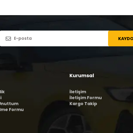
KAYDO
Kurumsal
lik
İletişim
i
İletişim Formu
 Unuttum
Kargo Takip
ilme Formu