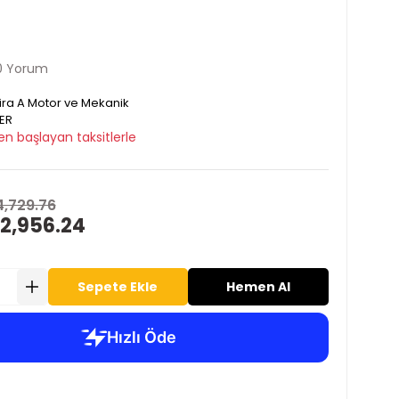
0 Yorum
ira A Motor ve Mekanik
ER
en başlayan taksitlerle
4,729.76
 2,956.24
Sepete Ekle
Hemen Al