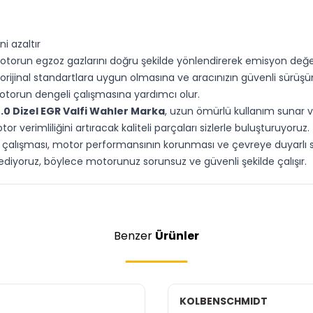
i azaltır
otorun egzoz gazlarını doğru şekilde yönlendirerek emisyon değ
 orijinal standartlara uygun olmasına ve aracınızın güvenli sürüş
motorun dengeli çalışmasına yardımcı olur.
2.0 Dizel EGR Valfi Wahler Marka
, uzun ömürlü kullanım sunar 
r verimliliğini artıracak kaliteli parçaları sizlerle buluşturuyoruz.
ı çalışması, motor performansının korunması ve çevreye duyarlı sür
 ediyoruz, böylece motorunuz sorunsuz ve güvenli şekilde çalışır.
Benzer
Ürünler
KOLBENSCHMIDT