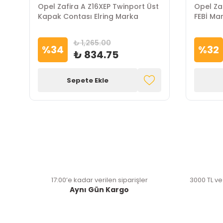
Opel Zafira A Z16XEP Twinport Üst
Opel Za
Kapak Contası Elring Marka
FEBİ Ma
₺ 1,265.00
%
34
%
32
₺ 834.75
Sepete Ekle
17:00’e kadar verilen siparişler
3000 TL ve
Aynı Gün Kargo