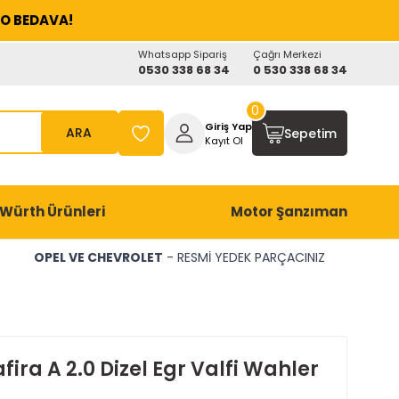
O BEDAVA!
Whatsapp Sipariş
Çağrı Merkezi
0530 338 68 34
0 530 338 68 34
0
Giriş Yap
ARA
Sepetim
Kayıt Ol
Würth Ürünleri
Motor Şanzıman
OPEL VE CHEVROLET
- RESMİ YEDEK PARÇACINIZ
fira A 2.0 Dizel Egr Valfi Wahler