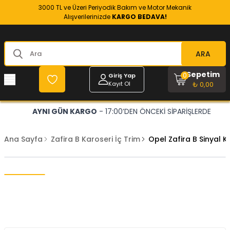
3000 TL ve Üzeri Periyodik Bakım ve Motor Mekanik
Alışverilerinizde
KARGO BEDAVA!
ARA
Sepetim
0
Giriş Yap
Kayıt Ol
₺ 0,00
AYNI GÜN KARGO
- 17:00’DEN ÖNCEKİ SİPARİŞLERDE
Ana Sayfa
Zafira B Karoseri İç Trim
Opel Zafira B Sinyal 