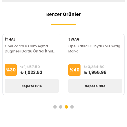
Benzer
Ürünler
İTHAL
SWAG
Opel Zafira B Cam Açma
Opel Zafira B Sinyal Kolu Swag
Düğmesi Dörtlü Ön Sol İthal
Marka
Marka
₺ 1,457.50
₺ 3,284.80
%
30
%
40
₺ 1,023.53
₺ 1,955.96
Sepete Ekle
Sepete Ekle