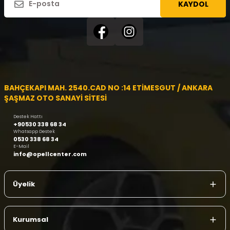
KAYDOL
BAHÇEKAPI MAH. 2540.CAD NO :14 ETİMESGUT / ANKARA
ŞAŞMAZ OTO SANAYİ SİTESİ
Destek Hattı
+90530 338 68 34
Whatsapp Destek
0530 338 68 34
E-Mail
info@opellcenter.com
Üyelik
Kurumsal