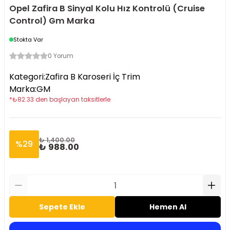
Opel Zafira B Sinyal Kolu Hız Kontrolü (Cruise
Control) Gm Marka
Stokta Var
0 Yorum
Kategori
:
Zafira B Karoseri İç Trim
Marka
:
GM
*
₺
82.33
den başlayan taksitlerle
₺ 1,400.00
%
29
₺ 988.00
Sepete Ekle
Hemen Al