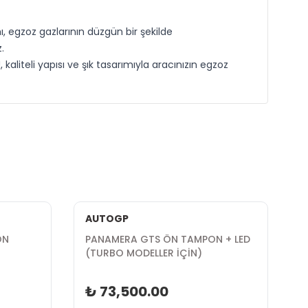
 egzoz gazlarının düzgün bir şekilde
.
iteli yapısı ve şık tasarımıyla aracınızın egzoz
AUTOGP
ÖN
PANAMERA GTS ÖN TAMPON + LED
P
(TURBO MODELLER İÇİN)
D
₺ 73,500.00