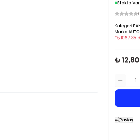
Stokta Var
Kategori
:
PAN
Marka
:
AUTO
*
₺
1067.35
d
₺ 12,80
Paylaş