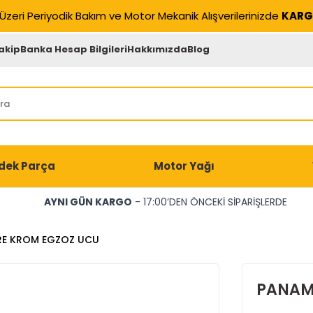
Üzeri Periyodik Bakım ve Motor Mekanik Alışverilerinizde
KARG
akip
Banka Hesap Bilgileri
Hakkımızda
Blog
dek Parça
Motor Yağı
AYNI GÜN KARGO
- 17:00’DEN ÖNCEKİ SİPARİŞLERDE
RE KROM EGZOZ UCU
PANAM