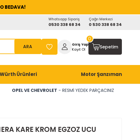
O BEDAVA!
Whatsapp Sipariş
Çağrı Merkezi
0530 338 68 34
0 530 338 68 34
0
Giriş Yap
ARA
Sepetim
Kayıt Ol
Würth Ürünleri
Motor Şanzıman
OPEL VE CHEVROLET
- RESMİ YEDEK PARÇACINIZ
ERA KARE KROM EGZOZ UCU