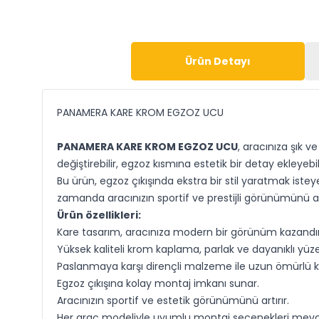
Ürün Detayı
PANAMERA KARE KROM EGZOZ UCU
PANAMERA KARE KROM EGZOZ UCU
, aracınıza şık
değiştirebilir, egzoz kısmına estetik bir detay ekley
Bu ürün, egzoz çıkışında ekstra bir stil yaratmak iste
zamanda aracınızın sportif ve prestijli görünümünü a
Ürün özellikleri:
Kare tasarım, aracınıza modern bir görünüm kazandırı
Yüksek kaliteli krom kaplama, parlak ve dayanıklı yüze
Paslanmaya karşı dirençli malzeme ile uzun ömürlü k
Egzoz çıkışına kolay montaj imkanı sunar.
Aracınızın sportif ve estetik görünümünü artırır.
Her araç modeliyle uyumlu montaj seçenekleri mevc