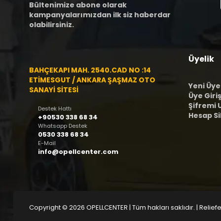
Bültenimize abone olarak
kampanyalarımızdan ilk siz haberdar
olabilirsiniz.
Üyelik
BAHÇEKAPI MAH. 2540.CAD NO :14
ETİMESGUT / ANKARA ŞAŞMAZ OTO
Yeni Üye
SANAYİ SİTESİ
Üye Giriş
Şifremi
Destek Hattı
Hesap S
+90530 338 68 34
Whatsapp Destek
0530 338 68 34
E-Mail
info@opellcenter.com
Copyright © 2026 OPELLCENTER | Tüm hakları saklıdır.
| Reliefe