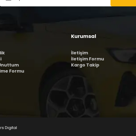
Kurumsal
lik
İletişim
i
İletişim Formu
 Unuttum
Kargo Takip
ilme Formu
rs Digital