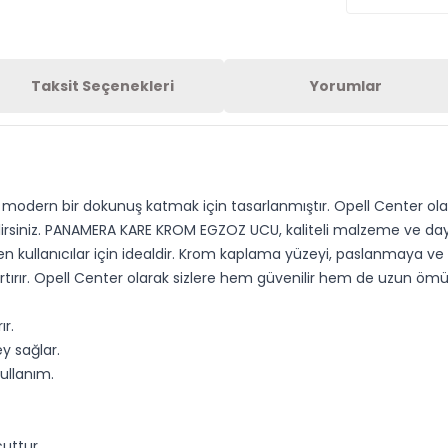
Taksit Seçenekleri
Yorumlar
 ve modern bir dokunuş katmak için tasarlanmıştır. Opell Center
ebilirsiniz. PANAMERA KARE KROM EGZOZ UCU, kaliteli malzeme ve da
yen kullanıcılar için idealdir. Krom kaplama yüzeyi, paslanmaya ve
rtırır. Opell Center olarak sizlere hem güvenilir hem de uzun öm
r.
y sağlar.
ullanım.
uttur.