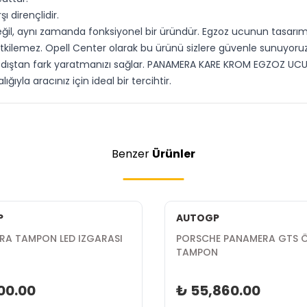
 dirençlidir.
l, aynı zamanda fonksiyonel bir üründür. Egzoz ucunun tasarımı,
etkilemez. Opell Center olarak bu ürünü sizlere güvenle sunuyoruz
ştan fark yaratmanızı sağlar. PANAMERA KARE KROM EGZOZ UCU, kal
yla aracınız için ideal bir tercihtir.
Benzer
Ürünler
P
AUTOGP
RA TAMPON LED IZGARASI
PORSCHE PANAMERA GTS 
TAMPON
00.00
₺ 55,860.00